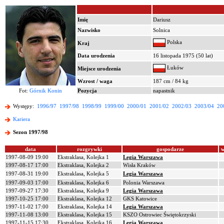
Imię
Dariusz
Nazwisko
Solnica
Polska
Kraj
Data urodzenia
16 listopada 1975 (50 lat)
Łuków
Miejsce urodzenia
Wzrost / waga
187 cm / 84 kg
Fot:
Górnik Konin
Pozycja
napastnik
Występy:
1996/97
1997/98
1998/99
1999/00
2000/01
2001/02
2002/03
2003/04
20
Kariera
Sezon 1997/98
data
rozgrywki
gospodarze
w
1997-08-09 19:00
Ekstraklasa, Kolejka 1
Legia Warszawa
1997-08-17 17:00
Ekstraklasa, Kolejka 2
Wisła Kraków
1997-08-31 19:00
Ekstraklasa, Kolejka 5
Legia Warszawa
1997-09-03 17:00
Ekstraklasa, Kolejka 6
Polonia Warszawa
1997-09-27 17:30
Ekstraklasa, Kolejka 9
Legia Warszawa
1997-10-25 17:00
Ekstraklasa, Kolejka 12
GKS Katowice
1997-11-02 17:00
Ekstraklasa, Kolejka 14
Legia Warszawa
1997-11-08 13:00
Ekstraklasa, Kolejka 15
KSZO Ostrowiec Świętokrzyski
1997-11-15 17:30
Ekstraklasa, Kolejka 16
Legia Warszawa