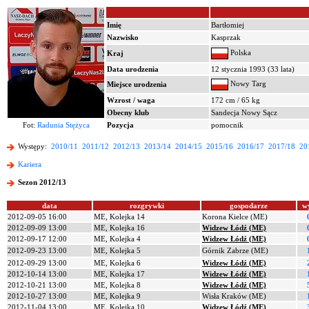
Imię
Bartłomiej
Nazwisko
Kasprzak
Polska
Kraj
Data urodzenia
12 stycznia 1993 (33 lata)
Nowy Targ
Miejsce urodzenia
Wzrost / waga
172 cm / 65 kg
Obecny klub
Sandecja Nowy Sącz
Fot:
Radunia Stężyca
Pozycja
pomocnik
Występy:
2010/11
2011/12
2012/13
2013/14
2014/15
2015/16
2016/17
2017/18
20
Kariera
Sezon 2012/13
data
rozgrywki
gospodarze
w
2012-09-05 16:00
ME, Kolejka 14
Korona Kielce (ME)
2012-09-09 13:00
ME, Kolejka 16
Widzew Łódź (ME)
2012-09-17 12:00
ME, Kolejka 4
Widzew Łódź (ME)
2012-09-23 13:00
ME, Kolejka 5
Górnik Zabrze (ME)
2012-09-29 13:00
ME, Kolejka 6
Widzew Łódź (ME)
2012-10-14 13:00
ME, Kolejka 17
Widzew Łódź (ME)
2012-10-21 13:00
ME, Kolejka 8
Widzew Łódź (ME)
2012-10-27 13:00
ME, Kolejka 9
Wisła Kraków (ME)
2012-11-04 13:00
ME, Kolejka 10
Widzew Łódź (ME)