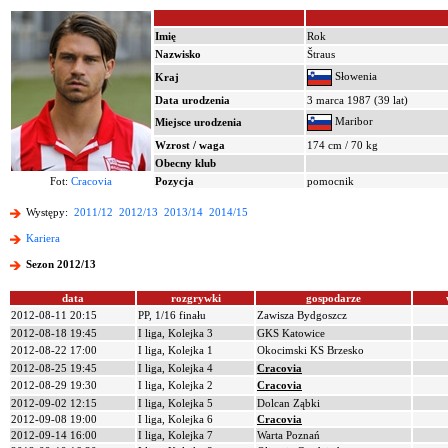
Imię
Rok
Nazwisko
Štraus
Słowenia
Kraj
Data urodzenia
3 marca 1987 (39 lat)
Maribor
Miejsce urodzenia
Wzrost / waga
174 cm / 70 kg
Obecny klub
Fot:
Cracovia
Pozycja
pomocnik
Występy:
2011/12
2012/13
2013/14
2014/15
Kariera
Sezon 2012/13
data
rozgrywki
gospodarze
2012-08-11 20:15
PP, 1/16 finału
Zawisza Bydgoszcz
2012-08-18 19:45
I liga, Kolejka 3
GKS Katowice
2012-08-22 17:00
I liga, Kolejka 1
Okocimski KS Brzesko
2012-08-25 19:45
I liga, Kolejka 4
Cracovia
2012-08-29 19:30
I liga, Kolejka 2
Cracovia
2012-09-02 12:15
I liga, Kolejka 5
Dolcan Ząbki
2012-09-08 19:00
I liga, Kolejka 6
Cracovia
2012-09-14 16:00
I liga, Kolejka 7
Warta Poznań