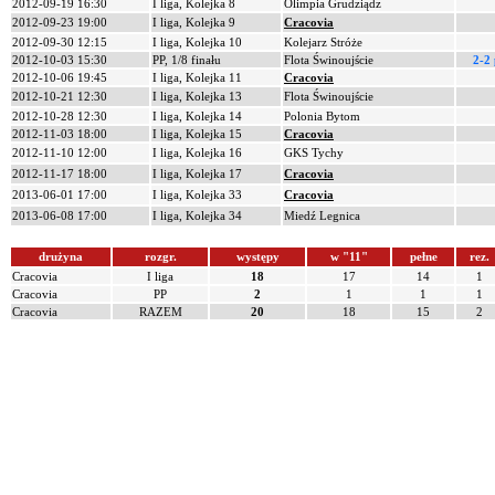
2012-09-19 16:30
I liga, Kolejka 8
Olimpia Grudziądz
2012-09-23 19:00
I liga, Kolejka 9
Cracovia
2012-09-30 12:15
I liga, Kolejka 10
Kolejarz Stróże
2012-10-03 15:30
PP, 1/8 finału
Flota Świnoujście
2-2
2012-10-06 19:45
I liga, Kolejka 11
Cracovia
2012-10-21 12:30
I liga, Kolejka 13
Flota Świnoujście
2012-10-28 12:30
I liga, Kolejka 14
Polonia Bytom
2012-11-03 18:00
I liga, Kolejka 15
Cracovia
2012-11-10 12:00
I liga, Kolejka 16
GKS Tychy
2012-11-17 18:00
I liga, Kolejka 17
Cracovia
2013-06-01 17:00
I liga, Kolejka 33
Cracovia
2013-06-08 17:00
I liga, Kolejka 34
Miedź Legnica
drużyna
rozgr.
występy
w "11"
pełne
rez.
Cracovia
I liga
18
17
14
1
Cracovia
PP
2
1
1
1
Cracovia
RAZEM
20
18
15
2