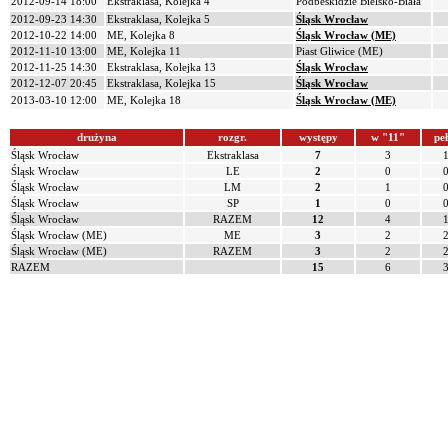
2012-09-14 18:00
Ekstraklasa, Kolejka 4
Podbeskidzie Bielsko-Biała
2012-09-23 14:30
Ekstraklasa, Kolejka 5
Śląsk Wrocław
2012-10-22 14:00
ME, Kolejka 8
Śląsk Wrocław (ME)
2012-11-10 13:00
ME, Kolejka 11
Piast Gliwice (ME)
2012-11-25 14:30
Ekstraklasa, Kolejka 13
Śląsk Wrocław
2012-12-07 20:45
Ekstraklasa, Kolejka 15
Śląsk Wrocław
2013-03-10 12:00
ME, Kolejka 18
Śląsk Wrocław (ME)
drużyna
rozgr.
występy
w "11"
pe
Śląsk Wrocław
Ekstraklasa
7
3
Śląsk Wrocław
LE
2
0
Śląsk Wrocław
LM
2
1
Śląsk Wrocław
SP
1
0
Śląsk Wrocław
RAZEM
12
4
Śląsk Wrocław (ME)
ME
3
2
Śląsk Wrocław (ME)
RAZEM
3
2
RAZEM
15
6