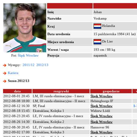
Imię
Johan
Nazwisko
Voskamp
Holandia
Kraj
Data urodzenia
15 października 1984 (41 lat)
De Lier
Miejsce urodzenia
Wzrost / waga
193 cm / 88 kg
Fot:
Śląsk Wrocław
Pozycja
napastnik
Występy:
2011/12
2012/13
Kariera
Sezon 2012/13
data
rozgrywki
gospodarze
2012-08-01 20:45
LM, III runda eliminacyjna - I mecz
Śląsk Wrocław
2012-08-08 18:00
LM, III runda eliminacyjna - II mecz
Helsingborgs IF
2012-08-12 16:30
SP, Finał
Śląsk Wrocław
1
2012-08-18 15:45
Ekstraklasa, Kolejka 1
Widzew Łódź
2012-08-23 20:45
LE, IV runda eliminacyjna - I mecz
Śląsk Wrocław
2012-08-26 14:30
Ekstraklasa, Kolejka 2
Śląsk Wrocław
2012-08-30 20:45
LE, IV runda eliminacyjna - II mecz
Hannover 96
2012-09-02 17:00
Ekstraklasa, Kolejka 3
Śląsk Wrocław