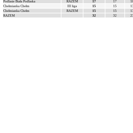
Podlasie Biała Podlaska
RAZEM
17
17
1
Chełmianka Chełm
III liga
15
15
1
Chełmianka Chełm
RAZEM
15
15
1
RAZEM
32
32
2