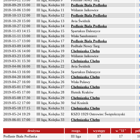
2018-09-22 15:00
III liga, Kolejka 9
Podhale Nowy Targ
2018-09-29 15:00
III liga, Kolejka 10
Podlasie Biała Podlaska
2018-10-06 13:00
III liga, Kolejka 11
Wiślanie Jaśkowice
2018-10-13 12:00
III liga, Kolejka 12
Podlasie Biała Podlaska
2018-10-20 15:00
III liga, Kolejka 13
Avia Świdnik
2018-10-27 12:00
III liga, Kolejka 14
Podlasie Biała Podlaska
2018-11-03 14:15
III liga, Kolejka 15
Spartakus Daleszyce
2018-11-11 13:00
III liga, Kolejka 16
Wisła Sandomierz
2018-11-17 13:00
III liga, Kolejka 17
Podlasie Biała Podlaska
2019-03-09 14:00
III liga, Kolejka 18
Podhale Nowy Targ
2019-03-16 14:00
III liga, Kolejka 19
Chełmianka Chełm
2019-03-23 15:00
III liga, Kolejka 20
Wiślanie Jaśkowice
2019-03-31 15:30
III liga, Kolejka 21
Chełmianka Chełm
2019-04-06 16:00
III liga, Kolejka 22
Avia Świdnik
2019-04-13 16:00
III liga, Kolejka 24
Spartakus Daleszyce
2019-04-20 16:00
III liga, Kolejka 25
Chełmianka Chełm
2019-04-27 16:00
III liga, Kolejka 26
Wisła Puławy
2019-05-01 17:00
III liga, Kolejka 27
Chełmianka Chełm
2019-05-05 17:00
III liga, Kolejka 28
Hutnik Kraków
2019-05-08 17:30
III liga, Kolejka 29
Chełmianka Chełm
2019-05-12 17:00
III liga, Kolejka 30
Stal Kraśnik
2019-05-18 17:15
III liga, Kolejka 31
Chełmianka Chełm
2019-05-24 19:29
III liga, Kolejka 32
KSZO 1929 Ostrowiec Świętokrzyski
2019-06-01 17:00
III liga, Kolejka 33
Chełmianka Chełm
drużyna
rozgr.
występy
w "11"
peł
Podlasie Biała Podlaska
III liga
17
17
1