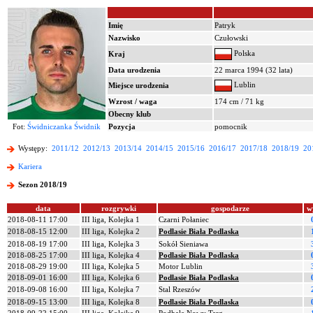
Imię
Patryk
Nazwisko
Czułowski
Polska
Kraj
Data urodzenia
22 marca 1994 (32 lata)
Lublin
Miejsce urodzenia
Wzrost / waga
174 cm / 71 kg
Obecny klub
Fot:
Świdniczanka Świdnik
Pozycja
pomocnik
Występy:
2011/12
2012/13
2013/14
2014/15
2015/16
2016/17
2017/18
2018/19
20
Kariera
Sezon 2018/19
data
rozgrywki
gospodarze
w
2018-08-11 17:00
III liga, Kolejka 1
Czarni Połaniec
2018-08-15 12:00
III liga, Kolejka 2
Podlasie Biała Podlaska
2018-08-19 17:00
III liga, Kolejka 3
Sokół Sieniawa
2018-08-25 17:00
III liga, Kolejka 4
Podlasie Biała Podlaska
2018-08-29 19:00
III liga, Kolejka 5
Motor Lublin
2018-09-01 16:00
III liga, Kolejka 6
Podlasie Biała Podlaska
2018-09-08 16:00
III liga, Kolejka 7
Stal Rzeszów
2018-09-15 13:00
III liga, Kolejka 8
Podlasie Biała Podlaska