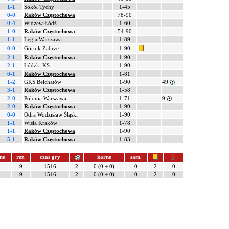
1-1
Sokół Tychy
1-45
0-0
Raków Częstochowa
78-90
0-4
Widzew Łódź
1-60
1-0
Raków Częstochowa
54-90
1-1
Legia Warszawa
1-89
0-0
Górnik Zabrze
1-90
2-1
Raków Częstochowa
1-90
2-1
Łódzki KS
1-90
0-1
Raków Częstochowa
1-81
1-2
GKS Bełchatów
1-90
49
3-1
Raków Częstochowa
1-58
2-0
Polonia Warszawa
1-71
9
2-0
Raków Częstochowa
1-90
0-0
Odra Wodzisław Śląski
1-90
1-1
Wisła Kraków
1-78
1-1
Raków Częstochowa
1-90
5-1
Raków Częstochowa
1-83
ne
rez.
czas gry
karne
sam.
9
1516
2
0 (0 + 0)
0
2
0
9
1516
2
0 (0 + 0)
0
2
0