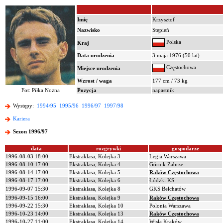
Imię
Krzysztof
Nazwisko
Stępień
Polska
Kraj
Data urodzenia
3 maja 1976 (50 lat)
Częstochowa
Miejsce urodzenia
Wzrost / waga
177 cm / 73 kg
Fot: Piłka Nożna
Pozycja
napastnik
Występy:
1994/95
1995/96
1996/97
1997/98
Kariera
Sezon 1996/97
data
rozgrywki
gospodarze
1996-08-03 18:00
Ekstraklasa, Kolejka 3
Legia Warszawa
1996-08-10 17:00
Ekstraklasa, Kolejka 4
Górnik Zabrze
1996-08-14 17:00
Ekstraklasa, Kolejka 5
Raków Częstochowa
1996-08-17 17:00
Ekstraklasa, Kolejka 6
Łódzki KS
1996-09-07 15:30
Ekstraklasa, Kolejka 8
GKS Bełchatów
1996-09-15 16:00
Ekstraklasa, Kolejka 9
Raków Częstochowa
1996-09-22 15:30
Ekstraklasa, Kolejka 10
Polonia Warszawa
1996-10-23 14:00
Ekstraklasa, Kolejka 13
Raków Częstochowa
1996-10-27 11:00
Ekstraklasa, Kolejka 14
Wisła Kraków