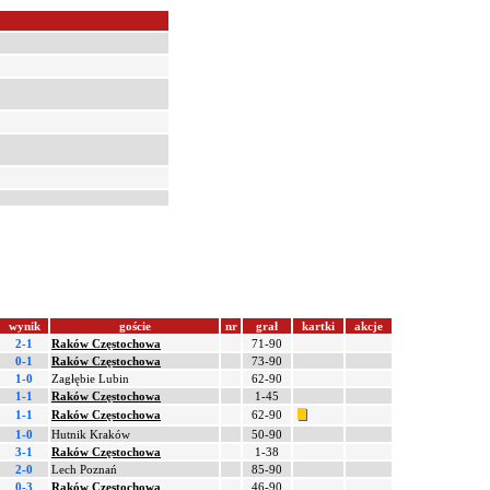
wynik
goście
nr
grał
kartki
akcje
2-1
Raków Częstochowa
71-90
0-1
Raków Częstochowa
73-90
1-0
Zagłębie Lubin
62-90
1-1
Raków Częstochowa
1-45
1-1
Raków Częstochowa
62-90
1-0
Hutnik Kraków
50-90
3-1
Raków Częstochowa
1-38
2-0
Lech Poznań
85-90
0-3
Raków Częstochowa
46-90