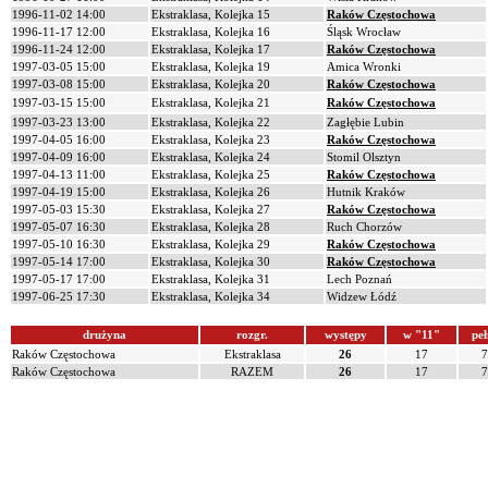
1996-11-02 14:00
Ekstraklasa, Kolejka 15
Raków Częstochowa
1996-11-17 12:00
Ekstraklasa, Kolejka 16
Śląsk Wrocław
1996-11-24 12:00
Ekstraklasa, Kolejka 17
Raków Częstochowa
1997-03-05 15:00
Ekstraklasa, Kolejka 19
Amica Wronki
1997-03-08 15:00
Ekstraklasa, Kolejka 20
Raków Częstochowa
1997-03-15 15:00
Ekstraklasa, Kolejka 21
Raków Częstochowa
1997-03-23 13:00
Ekstraklasa, Kolejka 22
Zagłębie Lubin
1997-04-05 16:00
Ekstraklasa, Kolejka 23
Raków Częstochowa
1997-04-09 16:00
Ekstraklasa, Kolejka 24
Stomil Olsztyn
1997-04-13 11:00
Ekstraklasa, Kolejka 25
Raków Częstochowa
1997-04-19 15:00
Ekstraklasa, Kolejka 26
Hutnik Kraków
1997-05-03 15:30
Ekstraklasa, Kolejka 27
Raków Częstochowa
1997-05-07 16:30
Ekstraklasa, Kolejka 28
Ruch Chorzów
1997-05-10 16:30
Ekstraklasa, Kolejka 29
Raków Częstochowa
1997-05-14 17:00
Ekstraklasa, Kolejka 30
Raków Częstochowa
1997-05-17 17:00
Ekstraklasa, Kolejka 31
Lech Poznań
1997-06-25 17:30
Ekstraklasa, Kolejka 34
Widzew Łódź
drużyna
rozgr.
występy
w "11"
peł
Raków Częstochowa
Ekstraklasa
26
17
7
Raków Częstochowa
RAZEM
26
17
7