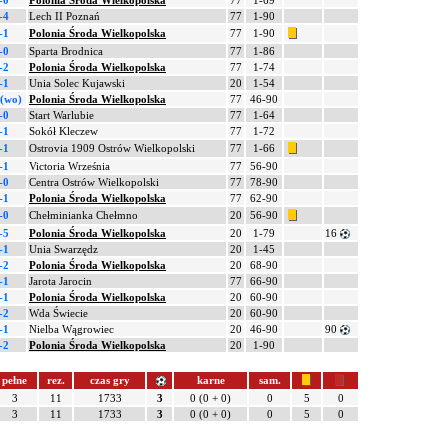
-0
Polonia Środa Wielkopolska
77
1-69
-4
Lech II Poznań
77
1-90
-1
Polonia Środa Wielkopolska
77
1-90
-0
Sparta Brodnica
77
1-86
-2
Polonia Środa Wielkopolska
77
1-74
-1
Unia Solec Kujawski
20
1-54
 (wo)
Polonia Środa Wielkopolska
77
46-90
-0
Start Warlubie
77
1-64
-1
Sokół Kleczew
77
1-72
-1
Ostrovia 1909 Ostrów Wielkopolski
77
1-66
-1
Victoria Września
77
56-90
-0
Centra Ostrów Wielkopolski
77
78-90
-1
Polonia Środa Wielkopolska
77
62-90
-0
Chełminianka Chełmno
20
56-90
-5
Polonia Środa Wielkopolska
20
1-79
16
-1
Unia Swarzędz
20
1-45
-2
Polonia Środa Wielkopolska
20
68-90
-1
Jarota Jarocin
77
66-90
-1
Polonia Środa Wielkopolska
20
60-90
-2
Wda Świecie
20
60-90
-1
Nielba Wągrowiec
20
46-90
90
-2
Polonia Środa Wielkopolska
20
1-90
pełne
rez.
czas gry
karne
sam.
3
11
1733
3
0 (0 + 0)
0
5
0
3
11
1733
3
0 (0 + 0)
0
5
0