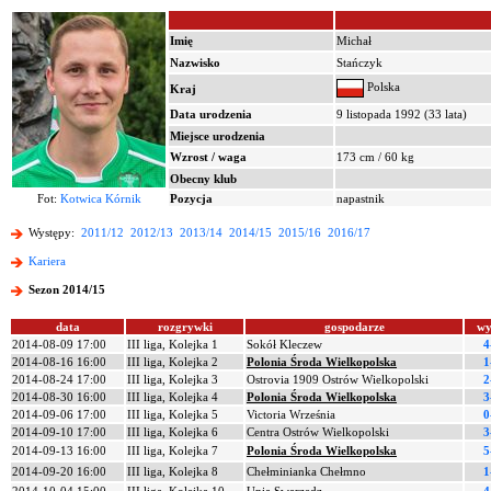
Imię
Michał
Nazwisko
Stańczyk
Polska
Kraj
Data urodzenia
9 listopada 1992 (33 lata)
Miejsce urodzenia
Wzrost / waga
173 cm / 60 kg
Obecny klub
Fot:
Kotwica Kórnik
Pozycja
napastnik
Występy:
2011/12
2012/13
2013/14
2014/15
2015/16
2016/17
Kariera
Sezon 2014/15
data
rozgrywki
gospodarze
wy
2014-08-09 17:00
III liga, Kolejka 1
Sokół Kleczew
4
2014-08-16 16:00
III liga, Kolejka 2
Polonia Środa Wielkopolska
1
2014-08-24 17:00
III liga, Kolejka 3
Ostrovia 1909 Ostrów Wielkopolski
2
2014-08-30 16:00
III liga, Kolejka 4
Polonia Środa Wielkopolska
3
2014-09-06 17:00
III liga, Kolejka 5
Victoria Września
0
2014-09-10 17:00
III liga, Kolejka 6
Centra Ostrów Wielkopolski
3
2014-09-13 16:00
III liga, Kolejka 7
Polonia Środa Wielkopolska
5
2014-09-20 16:00
III liga, Kolejka 8
Chełminianka Chełmno
1