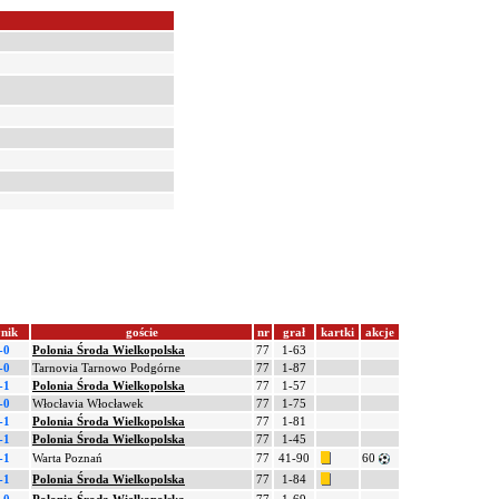
nik
goście
nr
grał
kartki
akcje
-0
Polonia Środa Wielkopolska
77
1-63
-0
Tarnovia Tarnowo Podgórne
77
1-87
-1
Polonia Środa Wielkopolska
77
1-57
-0
Włocłavia Włocławek
77
1-75
-1
Polonia Środa Wielkopolska
77
1-81
-1
Polonia Środa Wielkopolska
77
1-45
-1
Warta Poznań
77
41-90
60
-1
Polonia Środa Wielkopolska
77
1-84