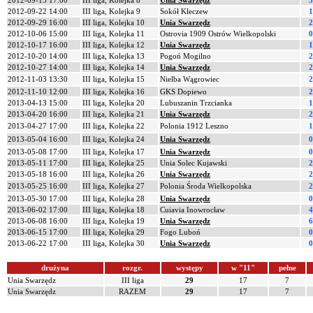
2012-09-15 17:00
III liga, Kolejka 8
Unia Swarzędz
3
2012-09-22 14:00
III liga, Kolejka 9
Sokół Kleczew
1
2012-09-29 16:00
III liga, Kolejka 10
Unia Swarzędz
2
2012-10-06 15:00
III liga, Kolejka 11
Ostrovia 1909 Ostrów Wielkopolski
0
2012-10-17 16:00
III liga, Kolejka 12
Unia Swarzędz
1
2012-10-20 14:00
III liga, Kolejka 13
Pogoń Mogilno
2
2012-10-27 14:00
III liga, Kolejka 14
Unia Swarzędz
2
2012-11-03 13:30
III liga, Kolejka 15
Nielba Wągrowiec
2
2012-11-10 12:00
III liga, Kolejka 16
GKS Dopiewo
2
2013-04-13 15:00
III liga, Kolejka 20
Lubuszanin Trzcianka
1
2013-04-20 16:00
III liga, Kolejka 21
Unia Swarzędz
2
2013-04-27 17:00
III liga, Kolejka 22
Polonia 1912 Leszno
1
2013-05-04 16:00
III liga, Kolejka 24
Unia Swarzędz
0
2013-05-08 17:00
III liga, Kolejka 17
Unia Swarzędz
0
2013-05-11 17:00
III liga, Kolejka 25
Unia Solec Kujawski
2
2013-05-18 16:00
III liga, Kolejka 26
Unia Swarzędz
2
2013-05-25 16:00
III liga, Kolejka 27
Polonia Środa Wielkopolska
2
2013-05-30 17:00
III liga, Kolejka 28
Unia Swarzędz
0
2013-06-02 17:00
III liga, Kolejka 18
Cuiavia Inowrocław
4
2013-06-08 16:00
III liga, Kolejka 19
Unia Swarzędz
6
2013-06-15 17:00
III liga, Kolejka 29
Fogo Luboń
0
2013-06-22 17:00
III liga, Kolejka 30
Unia Swarzędz
0
drużyna
rozgr.
występy
w "11"
pełne
Unia Swarzędz
III liga
29
17
7
Unia Swarzędz
RAZEM
29
17
7