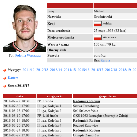
Imię
Michał
Nazwisko
Grudniewski
Polska
Kraj
Data urodzenia
25 maja 1993 (33 lata)
Warszawa
Miejsce urodzenia
Wzrost / waga
188 cm / 79 kg
Obecny klub
Fot:
Polonia Warszawa
Pozycja
obrońca
Brat
Karola
Występy:
2011/12
2012/13
2013/14
2014/15
2015/16
2016/17
2017/18
2018/19
20
Kariera
Sezon 2016/17
data
rozgrywki
gospodarze
2016-07-22 18:30
PP, I runda
Radomiak Radom
2016-07-30 17:00
II liga, Kolejka 1
Siarka Tarnobrzeg
2016-08-06 17:00
II liga, Kolejka 2
Stal Stalowa Wola
2016-08-10 17:00
PP, 1/16 finału
GKS 1962 Jastrzębie (Jastrzębie Zdrój)
2016-08-14 18:00
II liga, Kolejka 3
Radomiak Radom
2016-08-20 17:00
II liga, Kolejka 4
Rozwój Katowice
2016-08-24 18:00
II liga, Kolejka 5
Radomiak Radom
2016-08-27 17:00
II liga, Kolejka 6
Olimpia Zambrów