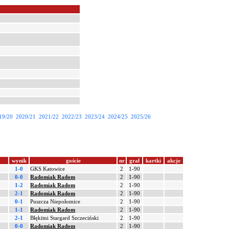
19/20
2020/21
2021/22
2022/23
2023/24
2024/25
2025/26
wynik
goście
nr
grał
kartki
akcje
1-0
GKS Katowice
2
1-90
0-0
Radomiak Radom
2
1-90
1-2
Radomiak Radom
2
1-90
2-1
Radomiak Radom
2
1-90
0-1
Puszcza Niepołomice
2
1-90
1-1
Radomiak Radom
2
1-90
2-1
Błękitni Stargard Szczeciński
2
1-90
0-0
Radomiak Radom
2
1-90