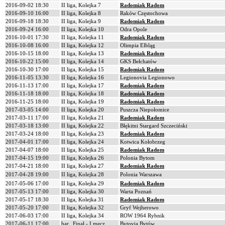
2016-09-02 18:30
II liga, Kolejka 7
Radomiak Radom
2016-09-10 16:00
II liga, Kolejka 8
Raków Częstochowa
2016-09-18 18:30
II liga, Kolejka 9
Radomiak Radom
2016-09-24 16:00
II liga, Kolejka 10
Odra Opole
2016-10-01 17:30
II liga, Kolejka 11
Radomiak Radom
2016-10-08 16:00
II liga, Kolejka 12
Olimpia Elbląg
2016-10-15 18:00
II liga, Kolejka 13
Radomiak Radom
2016-10-22 15:00
II liga, Kolejka 14
GKS Bełchatów
2016-10-30 17:00
II liga, Kolejka 15
Radomiak Radom
2016-11-05 13:30
II liga, Kolejka 16
Legionovia Legionowo
2016-11-13 17:00
II liga, Kolejka 17
Radomiak Radom
2016-11-18 18:00
II liga, Kolejka 18
Radomiak Radom
2016-11-25 18:00
II liga, Kolejka 19
Radomiak Radom
2017-03-05 14:00
II liga, Kolejka 20
Puszcza Niepołomice
2017-03-11 17:00
II liga, Kolejka 21
Radomiak Radom
2017-03-18 13:00
II liga, Kolejka 22
Błękitni Stargard Szczeciński
2017-03-24 18:00
II liga, Kolejka 23
Radomiak Radom
2017-04-01 17:00
II liga, Kolejka 24
Kotwica Kołobrzeg
2017-04-07 18:00
II liga, Kolejka 25
Radomiak Radom
2017-04-15 19:00
II liga, Kolejka 26
Polonia Bytom
2017-04-21 18:00
II liga, Kolejka 27
Radomiak Radom
2017-04-28 19:00
II liga, Kolejka 28
Polonia Warszawa
2017-05-06 17:00
II liga, Kolejka 29
Radomiak Radom
2017-05-13 17:00
II liga, Kolejka 30
Warta Poznań
2017-05-17 18:30
II liga, Kolejka 31
Radomiak Radom
2017-05-20 17:00
II liga, Kolejka 32
Gryf Wejherowo
2017-06-03 17:00
II liga, Kolejka 34
ROW 1964 Rybnik
2017-06-11 17:00
bar., Finał - I mecz
Bytovia Bytów