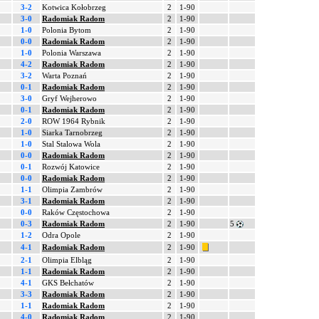
3-2
Kotwica Kołobrzeg
2
1-90
3-0
Radomiak Radom
2
1-90
1-0
Polonia Bytom
2
1-90
0-0
Radomiak Radom
2
1-90
1-0
Polonia Warszawa
2
1-90
4-2
Radomiak Radom
2
1-90
3-2
Warta Poznań
2
1-90
0-1
Radomiak Radom
2
1-90
3-0
Gryf Wejherowo
2
1-90
0-1
Radomiak Radom
2
1-90
2-0
ROW 1964 Rybnik
2
1-90
1-0
Siarka Tarnobrzeg
2
1-90
1-0
Stal Stalowa Wola
2
1-90
0-0
Radomiak Radom
2
1-90
0-1
Rozwój Katowice
2
1-90
0-0
Radomiak Radom
2
1-90
1-1
Olimpia Zambrów
2
1-90
3-1
Radomiak Radom
2
1-90
0-0
Raków Częstochowa
2
1-90
0-3
Radomiak Radom
2
1-90
5
1-2
Odra Opole
2
1-90
4-1
Radomiak Radom
2
1-90
2-1
Olimpia Elbląg
2
1-90
1-1
Radomiak Radom
2
1-90
4-1
GKS Bełchatów
2
1-90
3-3
Radomiak Radom
2
1-90
1-1
Radomiak Radom
2
1-90
4-0
Radomiak Radom
2
1-90