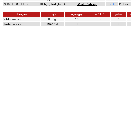
2019-11-09 14:00
III liga, Kolejka 16
Wisła Puławy
2-0
Podlasie
drużyna
rozgr.
występy
w "11"
pełne
r
Wisła Puławy
III liga
10
0
0
Wisła Puławy
RAZEM
10
0
0