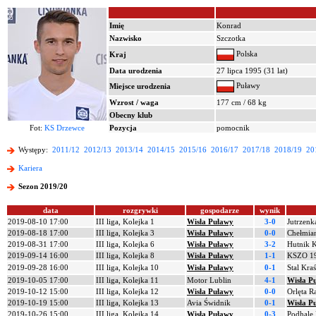
Imię
Konrad
Nazwisko
Szczotka
Polska
Kraj
Data urodzenia
27 lipca 1995 (31 lat)
Puławy
Miejsce urodzenia
Wzrost / waga
177 cm / 68 kg
Obecny klub
Fot:
KS Drzewce
Pozycja
pomocnik
Występy:
2011/12
2012/13
2013/14
2014/15
2015/16
2016/17
2017/18
2018/19
20
Kariera
Sezon 2019/20
data
rozgrywki
gospodarze
wynik
2019-08-10 17:00
III liga, Kolejka 1
Wisła Puławy
3-0
Jutrzenk
2019-08-18 17:00
III liga, Kolejka 3
Wisła Puławy
0-0
Chełmia
2019-08-31 17:00
III liga, Kolejka 6
Wisła Puławy
3-2
Hutnik 
2019-09-14 16:00
III liga, Kolejka 8
Wisła Puławy
1-1
KSZO 19
2019-09-28 16:00
III liga, Kolejka 10
Wisła Puławy
0-1
Stal Kra
2019-10-05 17:00
III liga, Kolejka 11
Motor Lublin
4-1
Wisła P
2019-10-12 15:00
III liga, Kolejka 12
Wisła Puławy
0-0
Orlęta R
2019-10-19 15:00
III liga, Kolejka 13
Avia Świdnik
0-1
Wisła P
2019-10-26 15:00
III liga, Kolejka 14
Wisła Puławy
0-3
Podhale