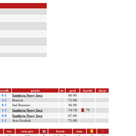
wynik
goście
nr
grał
kartki
akcje
0-1
Sandecja Nowy Sącz
66-90
3-2
Resovia
71-90
0-1
Stal Rzeszów
46-90
79
1-1
Sandecja Nowy Sącz
74-78
0-0
Sandecja Nowy Sącz
67-90
1-1
Avia Świdnik
71-90
rez.
czas gry
karne
sam.