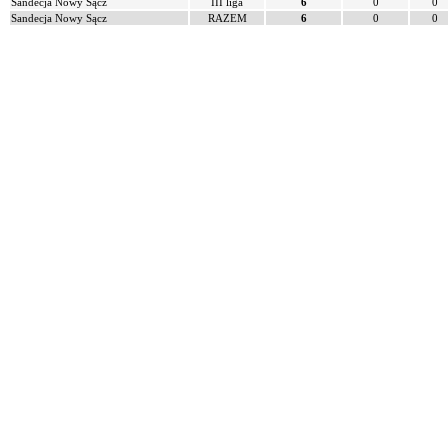
Sandecja Nowy Sącz
III liga
6
0
0
Sandecja Nowy Sącz
RAZEM
6
0
0