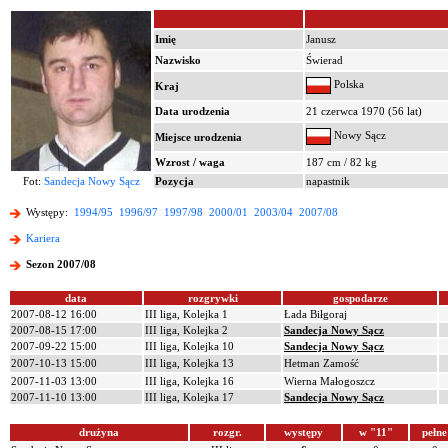
Imię
Janusz
Nazwisko
Świerad
Polska
Kraj
Data urodzenia
21 czerwca 1970 (56 lat)
Nowy Sącz
Miejsce urodzenia
Wzrost / waga
187 cm / 82 kg
Fot:
Sandecja Nowy Sącz
Pozycja
napastnik
Występy:
1994/95
1996/97
1997/98
2000/01
2003/04
2007/08
Kariera
Sezon 2007/08
data
rozgrywki
gospodarze
2007-08-12 16:00
III liga, Kolejka 1
Łada Biłgoraj
2007-08-15 17:00
III liga, Kolejka 2
Sandecja Nowy Sącz
2007-09-22 15:00
III liga, Kolejka 10
Sandecja Nowy Sącz
2007-10-13 15:00
III liga, Kolejka 13
Hetman Zamość
2007-11-03 13:00
III liga, Kolejka 16
Wierna Małogoszcz
2007-11-10 13:00
III liga, Kolejka 17
Sandecja Nowy Sącz
drużyna
rozgr.
występy
w "11"
pełne