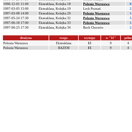
1996-12-01 11:00
Ekstraklasa, Kolejka 18
Polonia Warszawa
0
1997-03-05 15:00
Ekstraklasa, Kolejka 19
Lech Poznań
2
1997-03-08 14:00
Ekstraklasa, Kolejka 20
Polonia Warszawa
1
1997-05-24 17:30
Ekstraklasa, Kolejka 32
Polonia Warszawa
5
1997-06-18 17:00
Ekstraklasa, Kolejka 33
Polonia Warszawa
1
1997-06-25 17:30
Ekstraklasa, Kolejka 34
Ruch Chorzów
2
drużyna
rozgr.
występy
w "11"
pełne
Polonia Warszawa
Ekstraklasa
15
9
4
Polonia Warszawa
RAZEM
15
9
4