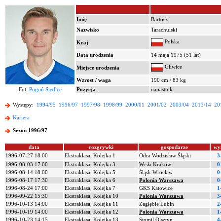
Imię
Bartosz
Nazwisko
Tarachulski
Polska
Kraj
Data urodzenia
14 maja 1975 (51 lat)
Gliwice
Miejsce urodzenia
Wzrost / waga
190 cm / 83 kg
Fot:
Pogoń Siedlce
Pozycja
napastnik
Występy:
1994/95
1996/97
1997/98
1998/99
2000/01
2001/02
2003/04
2013/14
20
Kariera
Sezon 1996/97
data
rozgrywki
gospodarze
wy
1996-07-27 18:00
Ekstraklasa, Kolejka 1
Odra Wodzisław Śląski
3
1996-08-03 17:00
Ekstraklasa, Kolejka 3
Wisła Kraków
0
1996-08-14 18:00
Ekstraklasa, Kolejka 5
Śląsk Wrocław
0
1996-08-17 17:30
Ekstraklasa, Kolejka 6
Polonia Warszawa
0
1996-08-24 17:00
Ekstraklasa, Kolejka 7
GKS Katowice
1
1996-09-22 15:30
Ekstraklasa, Kolejka 10
Polonia Warszawa
3
1996-10-13 14:00
Ekstraklasa, Kolejka 11
Zagłębie Lubin
2
1996-10-19 14:00
Ekstraklasa, Kolejka 12
Polonia Warszawa
1
1996-10-23 14:15
Ekstraklasa, Kolejka 13
Stomil Olsztyn
4