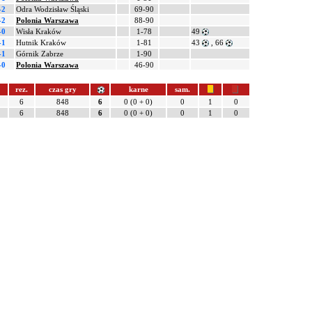
-2
Odra Wodzisław Śląski
69-90
-2
Polonia Warszawa
88-90
-0
Wisła Kraków
1-78
49
-1
Hutnik Kraków
1-81
43
, 66
-1
Górnik Zabrze
1-90
-0
Polonia Warszawa
46-90
rez.
czas gry
karne
sam.
6
848
6
0 (0 + 0)
0
1
0
6
848
6
0 (0 + 0)
0
1
0