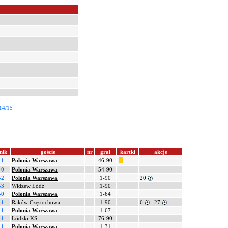
14/15
nik
goście
nr
grał
kartki
akcje
-1
Polonia Warszawa
46-90
-0
Polonia Warszawa
54-90
-2
Polonia Warszawa
1-90
20
-3
Widzew Łódź
1-90
-0
Polonia Warszawa
1-64
-1
Raków Częstochowa
1-90
6
, 27
-1
Polonia Warszawa
1-67
-1
Łódzki KS
76-90
-1
Polonia Warszawa
1-31