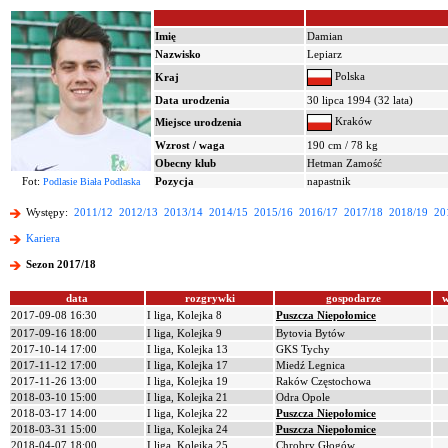
Imię
Damian
Nazwisko
Lepiarz
Polska
Kraj
Data urodzenia
30 lipca 1994 (32 lata)
Kraków
Miejsce urodzenia
Wzrost / waga
190 cm / 78 kg
Obecny klub
Hetman Zamość
Fot:
Pozycja
napastnik
Podlasie Biała Podlaska
Występy:
2011/12
2012/13
2013/14
2014/15
2015/16
2016/17
2017/18
2018/19
20
Kariera
Sezon 2017/18
data
rozgrywki
gospodarze
w
2017-09-08 16:30
I liga, Kolejka 8
Puszcza Niepołomice
2017-09-16 18:00
I liga, Kolejka 9
Bytovia Bytów
2017-10-14 17:00
I liga, Kolejka 13
GKS Tychy
2017-11-12 17:00
I liga, Kolejka 17
Miedź Legnica
2017-11-26 13:00
I liga, Kolejka 19
Raków Częstochowa
2018-03-10 15:00
I liga, Kolejka 21
Odra Opole
2018-03-17 14:00
I liga, Kolejka 22
Puszcza Niepołomice
2018-03-31 15:00
I liga, Kolejka 24
Puszcza Niepołomice
2018-04-07 18:00
I liga, Kolejka 25
Chrobry Głogów