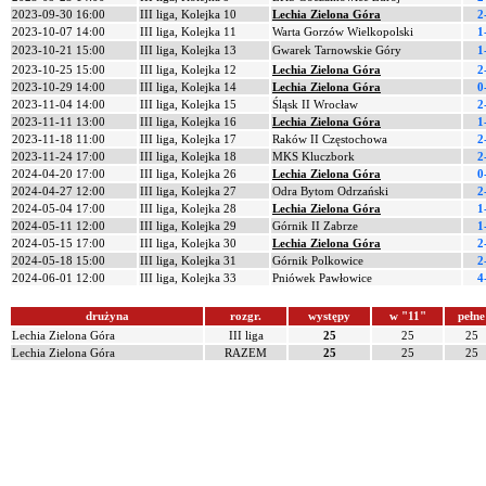
2023-09-30 16:00
III liga, Kolejka 10
Lechia Zielona Góra
2
2023-10-07 14:00
III liga, Kolejka 11
Warta Gorzów Wielkopolski
1
2023-10-21 15:00
III liga, Kolejka 13
Gwarek Tarnowskie Góry
1
2023-10-25 15:00
III liga, Kolejka 12
Lechia Zielona Góra
2
2023-10-29 14:00
III liga, Kolejka 14
Lechia Zielona Góra
0
2023-11-04 14:00
III liga, Kolejka 15
Śląsk II Wrocław
2
2023-11-11 13:00
III liga, Kolejka 16
Lechia Zielona Góra
1
2023-11-18 11:00
III liga, Kolejka 17
Raków II Częstochowa
2
2023-11-24 17:00
III liga, Kolejka 18
MKS Kluczbork
2
2024-04-20 17:00
III liga, Kolejka 26
Lechia Zielona Góra
0
2024-04-27 12:00
III liga, Kolejka 27
Odra Bytom Odrzański
2
2024-05-04 17:00
III liga, Kolejka 28
Lechia Zielona Góra
1
2024-05-11 12:00
III liga, Kolejka 29
Górnik II Zabrze
1
2024-05-15 17:00
III liga, Kolejka 30
Lechia Zielona Góra
2
2024-05-18 15:00
III liga, Kolejka 31
Górnik Polkowice
2
2024-06-01 12:00
III liga, Kolejka 33
Pniówek Pawłowice
4
drużyna
rozgr.
występy
w "11"
pełne
Lechia Zielona Góra
III liga
25
25
25
Lechia Zielona Góra
RAZEM
25
25
25