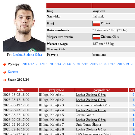
Imię
Wojciech
Nazwisko
Fabisiak
Polska
Kraj
Data urodzenia
31 stycznia 1995 (31 lat)
Zielona Góra
Miejsce urodzenia
Wzrost / waga
187 cm / 83 kg
Obecny klub
Fot:
Lechia Zielona Góra
Pozycja
bramkarz
Występy:
2011/12
2012/13
2013/14
2014/15
2015/16
2016/17
2017/18
2018/19
20
Kariera
Sezon 2023/24
data
rozgrywki
gospodarze
wy
2023-08-05 18:00
III liga, Kolejka 1
Lechia Zielona Góra
0
2023-08-12 18:00
III liga, Kolejka 2
Lechia Zielona Góra
4
2023-08-19 17:00
III liga, Kolejka 3
Karkonosze Jelenia Góra
3
2023-08-23 17:00
III liga, Kolejka 4
Lechia Zielona Góra
0
2023-08-27 16:00
III liga, Kolejka 5
Carina Gubin
1
2023-09-02 17:00
III liga, Kolejka 6
Lechia Zielona Góra
2
2023-09-10 16:00
III liga, Kolejka 7
Unia Turza Śląska
1
2023-09-16 16:30
III liga, Kolejka 8
Lechia Zielona Góra
2
2023-09-23 14:00
III liga, Kolejka 9
LKS Goczałkowice Zdrój
2