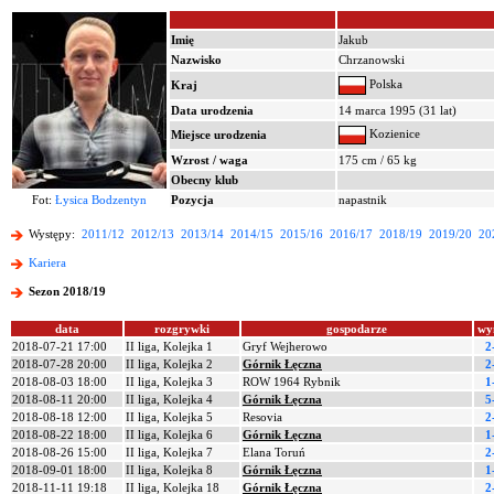
Imię
Jakub
Nazwisko
Chrzanowski
Polska
Kraj
Data urodzenia
14 marca 1995 (31 lat)
Kozienice
Miejsce urodzenia
Wzrost / waga
175 cm / 65 kg
Obecny klub
Fot:
Łysica Bodzentyn
Pozycja
napastnik
Występy:
2011/12
2012/13
2013/14
2014/15
2015/16
2016/17
2018/19
2019/20
20
Kariera
Sezon 2018/19
data
rozgrywki
gospodarze
wy
2018-07-21 17:00
II liga, Kolejka 1
Gryf Wejherowo
2
2018-07-28 20:00
II liga, Kolejka 2
Górnik Łęczna
2
2018-08-03 18:00
II liga, Kolejka 3
ROW 1964 Rybnik
1
2018-08-11 20:00
II liga, Kolejka 4
Górnik Łęczna
5
2018-08-18 12:00
II liga, Kolejka 5
Resovia
2
2018-08-22 18:00
II liga, Kolejka 6
Górnik Łęczna
1
2018-08-26 15:00
II liga, Kolejka 7
Elana Toruń
2
2018-09-01 18:00
II liga, Kolejka 8
Górnik Łęczna
1
2018-11-11 19:18
II liga, Kolejka 18
Górnik Łęczna
2