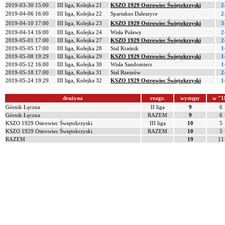
2019-03-30 15:00
III liga, Kolejka 21
KSZO 1929 Ostrowiec Świętokrzyski
2
2019-04-06 16:00
III liga, Kolejka 22
Spartakus Daleszyce
2
2019-04-10 17:00
III liga, Kolejka 23
KSZO 1929 Ostrowiec Świętokrzyski
3
2019-04-14 16:00
III liga, Kolejka 24
Wisła Puławy
2
2019-05-01 17:00
III liga, Kolejka 27
KSZO 1929 Ostrowiec Świętokrzyski
2
2019-05-05 17:00
III liga, Kolejka 28
Stal Kraśnik
1
2019-05-08 19:29
III liga, Kolejka 29
KSZO 1929 Ostrowiec Świętokrzyski
1
2019-05-12 16:00
III liga, Kolejka 30
Wisła Sandomierz
1
2019-05-18 17:00
III liga, Kolejka 31
Stal Rzeszów
2
2019-05-24 19:29
III liga, Kolejka 32
KSZO 1929 Ostrowiec Świętokrzyski
1
drużyna
rozgr.
występy
w "1
Górnik Łęczna
II liga
9
6
Górnik Łęczna
RAZEM
9
6
KSZO 1929 Ostrowiec Świętokrzyski
III liga
10
5
KSZO 1929 Ostrowiec Świętokrzyski
RAZEM
10
5
RAZEM
19
11