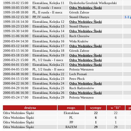
1999-10-02 15:00
Ekstraklasa, Kolejka 11
Dyskobolia Grodzisk Wielkopolski
1999-10-05 15:00
PL, II runda - I mecz
Odra Wodzisław Śląski
1999-10-08 18:00
PL, II runda - II mecz
Górnik Zabrze
1999-10-12 15:30
PP, IV runda
Stomil Olsztyn
1-1 
1999-10-16 14:30
Ekstraklasa, Kolejka 12
Odra Wodzisław Śląski
1999-10-23 13:00
Ekstraklasa, Kolejka 13
Stomil Olsztyn
1999-10-30 14:00
Ekstraklasa, Kolejka 14
Odra Wodzisław Śląski
1999-11-06 16:00
Ekstraklasa, Kolejka 15
Ruch Chorzów
2000-03-04 14:30
Ekstraklasa, Kolejka 16
Wisła Kraków
2000-03-12 14:00
Ekstraklasa, Kolejka 17
Odra Wodzisław Śląski
2000-03-15 16:30
Ekstraklasa, Kolejka 18
Górnik Zabrze
2000-03-18 15:00
Ekstraklasa, Kolejka 19
Odra Wodzisław Śląski
2000-03-21 15:00
PL, 1/2 finału - I mecz
Odra Wodzisław Śląski
2000-04-01 15:00
Ekstraklasa, Kolejka 21
Odra Wodzisław Śląski
2000-04-05 15:00
PL, 1/2 finału - II mecz
Polonia Warszawa
2000-04-08 16:00
Ekstraklasa, Kolejka 22
Lech Poznań
2000-04-15 15:00
Ekstraklasa, Kolejka 23
Petro Płock
2000-04-22 16:30
Ekstraklasa, Kolejka 24
Odra Wodzisław Śląski
2000-04-29 16:00
Ekstraklasa, Kolejka 25
Ruch Radzionków
2000-05-06 16:30
Ekstraklasa, Kolejka 26
Odra Wodzisław Śląski
2000-05-24 17:00
Ekstraklasa, Kolejka 29
Polonia Warszawa
drużyna
rozgr.
występy
w "11"
p
Odra Wodzisław Śląski
Ekstraklasa
22
22
Odra Wodzisław Śląski
PL
6
6
Odra Wodzisław Śląski
PP
1
1
Odra Wodzisław Śląski
RAZEM
29
29