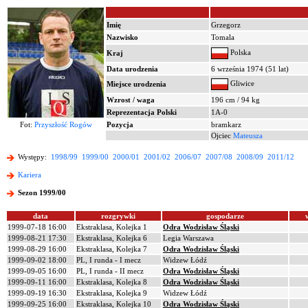
Imię
Grzegorz
Nazwisko
Tomala
Polska
Kraj
Data urodzenia
6 września 1974 (51 lat)
Gliwice
Miejsce urodzenia
Wzrost / waga
196 cm / 94 kg
Reprezentacja Polski
1A-0
Fot:
Przyszłość Rogów
Pozycja
bramkarz
Ojciec
Mateusza
Występy:
1998/99
1999/00
2000/01
2001/02
2006/07
2007/08
2008/09
2011/12
Kariera
Sezon 1999/00
data
rozgrywki
gospodarze
1999-07-18 16:00
Ekstraklasa, Kolejka 1
Odra Wodzisław Śląski
1999-08-21 17:30
Ekstraklasa, Kolejka 6
Legia Warszawa
1999-08-29 16:00
Ekstraklasa, Kolejka 7
Odra Wodzisław Śląski
1999-09-02 18:00
PL, I runda - I mecz
Widzew Łódź
1999-09-05 16:00
PL, I runda - II mecz
Odra Wodzisław Śląski
1999-09-11 16:00
Ekstraklasa, Kolejka 8
Odra Wodzisław Śląski
1999-09-19 16:30
Ekstraklasa, Kolejka 9
Widzew Łódź
1999-09-25 16:00
Ekstraklasa, Kolejka 10
Odra Wodzisław Śląski