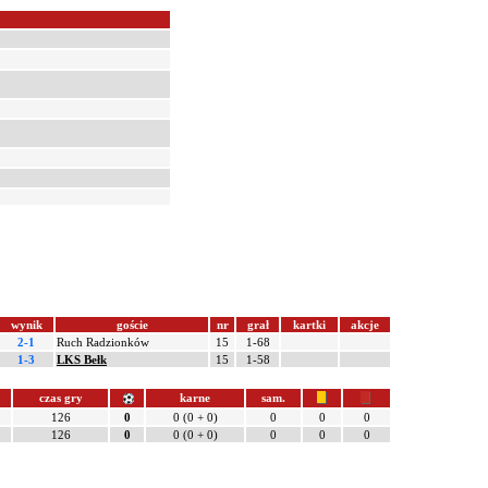
wynik
goście
nr
grał
kartki
akcje
2-1
Ruch Radzionków
15
1-68
1-3
LKS Bełk
15
1-58
czas gry
karne
sam.
126
0
0 (0 + 0)
0
0
0
126
0
0 (0 + 0)
0
0
0