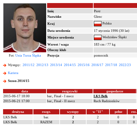
Imię
Piotr
Nazwisko
Glenc
Polska
Kraj
Data urodzenia
17 stycznia 1996 (30 lat)
Wodzisław Śląski
Miejsce urodzenia
Wzrost / waga
183 cm / 77 kg
Obecny klub
Fot:
Unia Turza Śląska
Pozycja
pomocnik
Występy:
2011/12
2012/13
2013/14
2014/15
2015/16
2016/17
2017/18
2022/23
Kariera
Sezon 2014/15
data
rozgrywki
gospodarze
2015-06-17 18:00
bar., Finał - I mecz
LKS Bełk
2015-06-21 17:00
bar., Finał - II mecz
Ruch Radzionków
drużyna
rozgr.
występy
w "11"
pełne
rez.
LKS Bełk
bar.
2
2
0
0
LKS Bełk
RAZEM
2
2
0
0