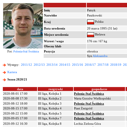
Imię
Patryk
Nazwisko
Paszkowski
Polska
Kraj
Data urodzenia
20 marca 1995 (31 lat)
Bielawa
Miejsce urodzenia
Wzrost / waga
176 cm / 67 kg
Obecny klub
Fot:
Pozycja
obrońca
Polonia-Stal Świdnica
Syn
Aleksandra
Występy:
2011/12
2012/13
2013/14
2014/15
2015/16
2016/17
2017/18
2018/19
20
Kariera
Sezon 2020/21
data
rozgrywki
gospodarze
2020-08-01 17:00
III liga, Kolejka 1
Polonia-Stal Świdnica
2020-08-08 17:30
III liga, Kolejka 2
Warta Gorzów Wielkopolski
2020-08-12 18:00
III liga, Kolejka 3
Polonia-Stal Świdnica
2020-08-15 17:00
III liga, Kolejka 4
Piast Żmigród
2020-08-22 15:00
III liga, Kolejka 5
Polonia-Stal Świdnica
2020-09-05 17:00
III liga, Kolejka 7
Polonia-Stal Świdnica
2020-09-12 16:30
III liga, Kolejka 8
Lechia Zielona Góra