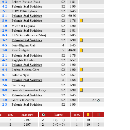
0-3
Rekord Bielsko-Biała
92
1-81
4-2
Polonia-Stal Świdnica
92
1-90
2-1
ROW 1964 Rybnik
92
1-45
5-1
Polonia-Stal Świdnica
92
60-90
5-0
Polonia-Stal Świdnica
92
1-76
1-0
Miedź II Legnica
92
1-90
2-0
Polonia-Stal Świdnica
92
1-81
0-3
LKS Goczałkowice Zdrój
92
1-85
3-2
Polonia-Stal Świdnica
92
1-90
0-5
Foto-Higiena Gać
4
1-45
1-0
Piast Żmigród
5
46-90
2-1
Polonia-Stal Świdnica
92
1-78
4-2
Zagłębie II Lubin
92
1-57
5-3
Polonia-Stal Świdnica
92
1-90
0-4
Lechia Zielona Góra
92
1-90
0-1
Polonia Nysa
92
1-67
0-0
Polonia-Stal Świdnica
5
1-68
2-6
Stal Brzeg
92
1-90
0-0
Gwarek Tarnowskie Góry
92
1-90
3-1
Polonia-Stal Świdnica
92
1-45
1-0
Górnik II Zabrze
92
1-90
37
2-3
Polonia-Stal Świdnica
92
1-90
e
rez.
czas gry
karne
sam.
2
2197
2
0 (0 + 0)
1
10
0
2
2197
2
0 (0 + 0)
1
10
0