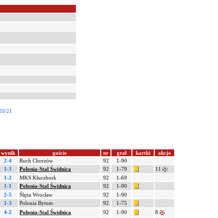
20/21
wynik
goście
nr
grał
kartki
akcje
2-4
Ruch Chorzów
92
1-90
1-3
Polonia-Stal Świdnica
92
1-79
11
1-2
MKS Kluczbork
92
1-69
1-1
Polonia-Stal Świdnica
92
1-90
2-5
Ślęza Wrocław
92
1-90
1-3
Polonia Bytom
92
1-75
4-2
Polonia-Stal Świdnica
92
1-90
8