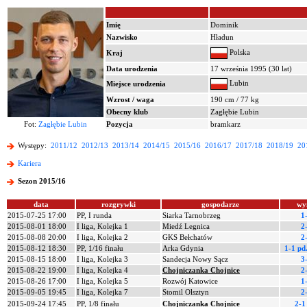
Imię
Dominik
Nazwisko
Hładun
Polska
Kraj
Data urodzenia
17 września 1995 (30 lat)
Lubin
Miejsce urodzenia
Wzrost / waga
190 cm / 77 kg
Obecny klub
Zagłębie Lubin
Fot:
Zagłębie Lubin
Pozycja
bramkarz
Występy:
2011/12
2012/13
2013/14
2014/15
2015/16
2016/17
2017/18
2018/19
20
Kariera
Sezon 2015/16
data
rozgrywki
gospodarze
wy
2015-07-25 17:00
PP, I runda
Siarka Tarnobrzeg
1
2015-08-01 18:00
I liga, Kolejka 1
Miedź Legnica
2
2015-08-08 20:00
I liga, Kolejka 2
GKS Bełchatów
2
2015-08-12 18:30
PP, 1/16 finału
Arka Gdynia
1-1 pd
2015-08-15 18:00
I liga, Kolejka 3
Sandecja Nowy Sącz
3
2015-08-22 19:00
I liga, Kolejka 4
Chojniczanka Chojnice
2
2015-08-26 17:00
I liga, Kolejka 5
Rozwój Katowice
1
2015-09-05 19:45
I liga, Kolejka 7
Stomil Olsztyn
2
2015-09-24 17:45
PP, 1/8 finału
Chojniczanka Chojnice
2-1