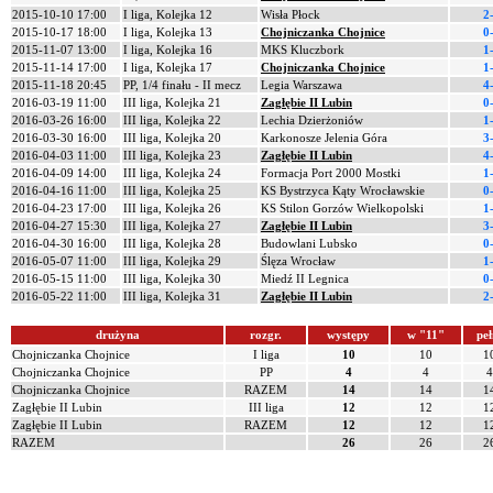
2015-10-10 17:00
I liga, Kolejka 12
Wisła Płock
2
2015-10-17 18:00
I liga, Kolejka 13
Chojniczanka Chojnice
0
2015-11-07 13:00
I liga, Kolejka 16
MKS Kluczbork
1
2015-11-14 17:00
I liga, Kolejka 17
Chojniczanka Chojnice
1
2015-11-18 20:45
PP, 1/4 finału - II mecz
Legia Warszawa
4
2016-03-19 11:00
III liga, Kolejka 21
Zagłębie II Lubin
0
2016-03-26 16:00
III liga, Kolejka 22
Lechia Dzierżoniów
1
2016-03-30 16:00
III liga, Kolejka 20
Karkonosze Jelenia Góra
3
2016-04-03 11:00
III liga, Kolejka 23
Zagłębie II Lubin
4
2016-04-09 14:00
III liga, Kolejka 24
Formacja Port 2000 Mostki
1
2016-04-16 11:00
III liga, Kolejka 25
KS Bystrzyca Kąty Wrocławskie
0
2016-04-23 17:00
III liga, Kolejka 26
KS Stilon Gorzów Wielkopolski
1
2016-04-27 15:30
III liga, Kolejka 27
Zagłębie II Lubin
3
2016-04-30 16:00
III liga, Kolejka 28
Budowlani Lubsko
0
2016-05-07 11:00
III liga, Kolejka 29
Ślęza Wrocław
1
2016-05-15 11:00
III liga, Kolejka 30
Miedź II Legnica
0
2016-05-22 11:00
III liga, Kolejka 31
Zagłębie II Lubin
2
drużyna
rozgr.
występy
w "11"
peł
Chojniczanka Chojnice
I liga
10
10
1
Chojniczanka Chojnice
PP
4
4
4
Chojniczanka Chojnice
RAZEM
14
14
1
Zagłębie II Lubin
III liga
12
12
1
Zagłębie II Lubin
RAZEM
12
12
1
RAZEM
26
26
2