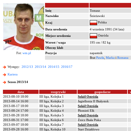
Imię
Tomasz
Nazwisko
Śnieżawski
Polska
Kraj
Data urodzenia
4 września 1991 (34 lata)
Ostróda
Miejsce urodzenia
Wzrost / waga
195 cm / 82 kg
Obecny klub
Fot:
wm.pl
Pozycja
napastnik
Brat
Pawła
,
Marka
i
Romana
Występy:
2012/13
2013/14
2014/15
2016/17
Kariera
Sezon 2013/14
data
rozgrywki
gospodarze
2013-08-10 18:00
III liga, Kolejka 1
Sokół Ostróda
2013-08-14 16:00
III liga, Kolejka 2
Jagiellonia II Białystok
2013-08-17 18:00
III liga, Kolejka 3
Sokół Ostróda
2013-08-24 17:00
III liga, Kolejka 4
Płomień Ełk
2013-08-28 18:00
III liga, Kolejka 5
Sokół Ostróda
2013-08-31 17:00
III liga, Kolejka 6
Znicz Biała Piska
2013-09-07 18:00
III liga, Kolejka 7
Sokół Ostróda
2013-09-28 16:00
III liga, Kolejka 10
Start Działdowo