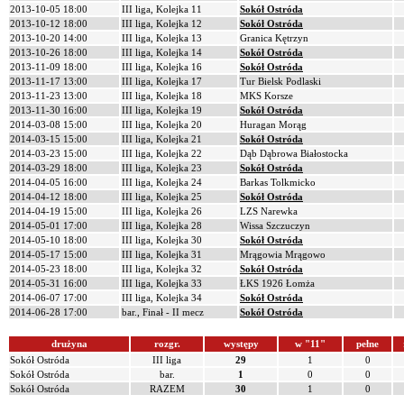
2013-10-05 18:00
III liga, Kolejka 11
Sokół Ostróda
2013-10-12 18:00
III liga, Kolejka 12
Sokół Ostróda
2013-10-20 14:00
III liga, Kolejka 13
Granica Kętrzyn
2013-10-26 18:00
III liga, Kolejka 14
Sokół Ostróda
2013-11-09 18:00
III liga, Kolejka 16
Sokół Ostróda
2013-11-17 13:00
III liga, Kolejka 17
Tur Bielsk Podlaski
2013-11-23 13:00
III liga, Kolejka 18
MKS Korsze
2013-11-30 16:00
III liga, Kolejka 19
Sokół Ostróda
2014-03-08 15:00
III liga, Kolejka 20
Huragan Morąg
2014-03-15 15:00
III liga, Kolejka 21
Sokół Ostróda
2014-03-23 15:00
III liga, Kolejka 22
Dąb Dąbrowa Białostocka
2014-03-29 18:00
III liga, Kolejka 23
Sokół Ostróda
2014-04-05 16:00
III liga, Kolejka 24
Barkas Tolkmicko
2014-04-12 18:00
III liga, Kolejka 25
Sokół Ostróda
2014-04-19 15:00
III liga, Kolejka 26
LZS Narewka
2014-05-01 17:00
III liga, Kolejka 28
Wissa Szczuczyn
2014-05-10 18:00
III liga, Kolejka 30
Sokół Ostróda
2014-05-17 15:00
III liga, Kolejka 31
Mrągowia Mrągowo
2014-05-23 18:00
III liga, Kolejka 32
Sokół Ostróda
2014-05-31 16:00
III liga, Kolejka 33
ŁKS 1926 Łomża
2014-06-07 17:00
III liga, Kolejka 34
Sokół Ostróda
2014-06-28 17:00
bar., Finał - II mecz
Sokół Ostróda
drużyna
rozgr.
występy
w "11"
pełne
Sokół Ostróda
III liga
29
1
0
Sokół Ostróda
bar.
1
0
0
Sokół Ostróda
RAZEM
30
1
0