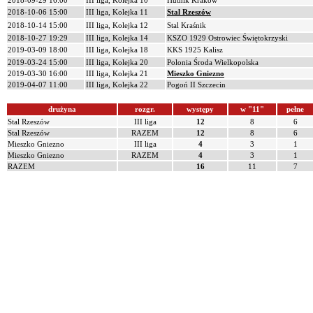
2018-09-29 16:00
III liga, Kolejka 10
Hutnik Kraków
2018-10-06 15:00
III liga, Kolejka 11
Stal Rzeszów
2018-10-14 15:00
III liga, Kolejka 12
Stal Kraśnik
2018-10-27 19:29
III liga, Kolejka 14
KSZO 1929 Ostrowiec Świętokrzyski
2019-03-09 18:00
III liga, Kolejka 18
KKS 1925 Kalisz
2019-03-24 15:00
III liga, Kolejka 20
Polonia Środa Wielkopolska
2019-03-30 16:00
III liga, Kolejka 21
Mieszko Gniezno
2019-04-07 11:00
III liga, Kolejka 22
Pogoń II Szczecin
drużyna
rozgr.
występy
w "11"
pełne
Stal Rzeszów
III liga
12
8
6
Stal Rzeszów
RAZEM
12
8
6
Mieszko Gniezno
III liga
4
3
1
Mieszko Gniezno
RAZEM
4
3
1
RAZEM
16
11
7