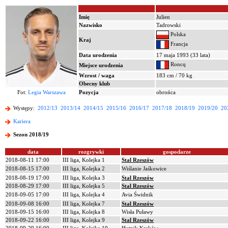
Imię
Julien
Nazwisko
Tadrowski
Polska
Kraj
Francja
Data urodzenia
17 maja 1993 (33 lata)
Roncq
Miejsce urodzenia
Wzrost / waga
183 cm / 70 kg
Obecny klub
Fot:
Legia Warszawa
Pozycja
obrońca
Występy:
2012/13
2013/14
2014/15
2015/16
2016/17
2017/18
2018/19
2019/20
20
Kariera
Sezon 2018/19
data
rozgrywki
gospodarze
2018-08-11 17:00
III liga, Kolejka 1
Stal Rzeszów
2018-08-15 17:00
III liga, Kolejka 2
Wiślanie Jaśkowice
2018-08-19 17:00
III liga, Kolejka 3
Stal Rzeszów
2018-08-29 17:00
III liga, Kolejka 5
Stal Rzeszów
2018-09-05 17:00
III liga, Kolejka 4
Avia Świdnik
2018-09-08 16:00
III liga, Kolejka 7
Stal Rzeszów
2018-09-15 16:00
III liga, Kolejka 8
Wisła Puławy
2018-09-22 16:00
III liga, Kolejka 9
Stal Rzeszów