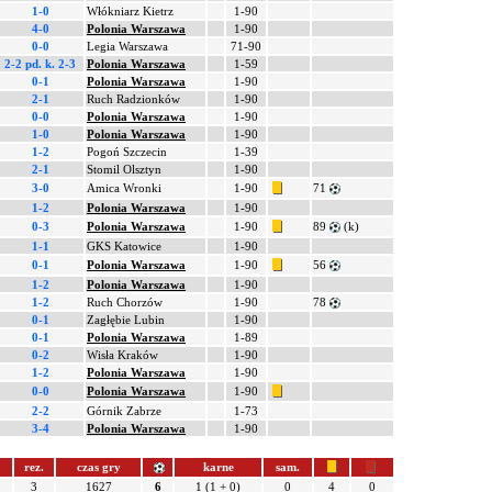
1-0
Włókniarz Kietrz
1-90
4-0
Polonia Warszawa
1-90
0-0
Legia Warszawa
71-90
2-2 pd.
k. 2-3
Polonia Warszawa
1-59
0-1
Polonia Warszawa
1-90
2-1
Ruch Radzionków
1-90
0-0
Polonia Warszawa
1-90
1-0
Polonia Warszawa
1-90
1-2
Pogoń Szczecin
1-39
2-1
Stomil Olsztyn
1-90
3-0
Amica Wronki
1-90
71
1-2
Polonia Warszawa
1-90
0-3
Polonia Warszawa
1-90
89
(k)
1-1
GKS Katowice
1-90
0-1
Polonia Warszawa
1-90
56
1-2
Polonia Warszawa
1-90
1-2
Ruch Chorzów
1-90
78
0-1
Zagłębie Lubin
1-90
0-1
Polonia Warszawa
1-89
0-2
Wisła Kraków
1-90
1-2
Polonia Warszawa
1-90
0-0
Polonia Warszawa
1-90
2-2
Górnik Zabrze
1-73
3-4
Polonia Warszawa
1-90
rez.
czas gry
karne
sam.
3
1627
6
1 (1 + 0)
0
4
0