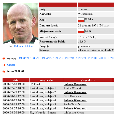
Imię
Tomasz
Nazwisko
Wieszczycki
Polska
Kraj
Data urodzenia
21 grudnia 1971 (54 lata)
Łódź
Miejsce urodzenia
Wzrost / waga
181 cm / 77 kg
Reprezentacja Polski
11A-3
Fot:
Polonia OnLine
Pozycja
pomocnik
Sukcesy
wicemistrzostwo olimpijskie 
Występy:
1988/89
1989/90
1994/95
1995/96
1997/98
1998/99
1999/00
2000/01
20
Kariera
Sezon 2000/01
data
rozgrywki
gospodarze
2000-07-18 19:00
SP, Finał
Polonia Warszawa
2000-07-22 18:30
Ekstraklasa, Kolejka 1
Amica Wronki
2000-07-29 17:30
Ekstraklasa, Kolejka 2
Polonia Warszawa
2000-08-06 17:30
Ekstraklasa, Kolejka 3
GKS Katowice
2000-08-13 16:30
Ekstraklasa, Kolejka 4
Polonia Warszawa
2000-08-19 17:30
Ekstraklasa, Kolejka 5
Ruch Chorzów
2000-08-27 16:00
Ekstraklasa, Kolejka 6
Polonia Warszawa
2000-08-30 16:00
PL, IV runda - I mecz
Włókniarz Kietrz