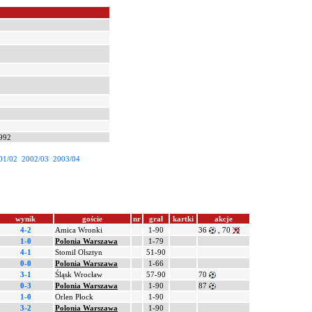
1992
01/02
2002/03
2003/04
wynik
goście
nr
grał
kartki
akcje
4-2
Amica Wronki
1-90
36
, 70
1-0
Polonia Warszawa
1-79
4-1
Stomil Olsztyn
51-90
0-0
Polonia Warszawa
1-66
3-1
Śląsk Wrocław
57-90
70
0-3
Polonia Warszawa
1-90
87
1-0
Orlen Płock
1-90
3-2
Polonia Warszawa
1-90