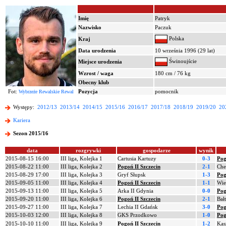
Imię
Patryk
Nazwisko
Paczuk
Polska
Kraj
Data urodzenia
10 września 1996 (29 lat)
Świnoujście
Miejsce urodzenia
Wzrost / waga
180 cm / 76 kg
Obecny klub
Fot:
Pozycja
pomocnik
Wybrzeże Rewalskie Rewal
Występy:
2012/13
2013/14
2014/15
2015/16
2016/17
2017/18
2018/19
2019/20
20
Kariera
Sezon 2015/16
data
rozgrywki
gospodarze
wynik
2015-08-15 16:00
III liga, Kolejka 1
Cartusia Kartuzy
0-3
Pog
2015-08-22 11:00
III liga, Kolejka 2
Pogoń II Szczecin
2-1
Che
2015-08-29 17:00
III liga, Kolejka 3
Gryf Słupsk
1-3
Pog
2015-09-05 11:00
III liga, Kolejka 4
Pogoń II Szczecin
1-1
Wie
2015-09-13 11:00
III liga, Kolejka 5
Arka II Gdynia
0-0
Pog
2015-09-20 11:00
III liga, Kolejka 6
Pogoń II Szczecin
2-1
Bał
2015-09-27 11:00
III liga, Kolejka 7
Lechia II Gdańsk
3-0
Pog
2015-10-03 12:00
III liga, Kolejka 8
GKS Przodkowo
1-0
Pog
2015-10-10 11:00
III liga, Kolejka 9
Pogoń II Szczecin
1-2
Kas