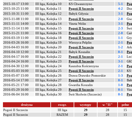
2015-10-17 13:00
III liga, Kolejka 10
KS Chwaszczyno
5-1
Pog
2015-10-25 11:00
III liga, Kolejka 11
Pogoń II Szczecin
4-2
Dra
2015-10-31 11:00
III liga, Kolejka 12
Bałtyk Gdynia
3-1
Pog
2015-11-08 11:00
III liga, Kolejka 13
Pogoń II Szczecin
2-0
Gwa
2015-11-11 14:00
III liga, Kolejka 14
Vineta Wolin
3-1
Pog
2015-11-14 11:00
III liga, Kolejka 15
Pogoń II Szczecin
2-3
Świ
2015-11-21 11:00
III liga, Kolejka 16
Pogoń II Szczecin
2-0
Car
2016-03-19 11:00
III liga, Kolejka 18
Pogoń II Szczecin
1-1
Gry
2016-03-26 16:00
III liga, Kolejka 19
Wierzyca Pelplin
2-1
Pog
2016-04-03 16:00
III liga, Kolejka 20
Pogoń II Szczecin
1-2
Ark
2016-04-10 12:00
III liga, Kolejka 21
Bałtyk Koszalin
0-1
Pog
2016-04-17 16:00
III liga, Kolejka 22
Pogoń II Szczecin
2-1
Lec
2016-04-24 16:00
III liga, Kolejka 23
Pogoń II Szczecin
3-1
GKS
2016-04-30 12:00
III liga, Kolejka 24
Kaszubia Kościerzyna
2-1
Pog
2016-05-03 16:00
III liga, Kolejka 25
Pogoń II Szczecin
2-1
KS 
2016-05-07 15:00
III liga, Kolejka 26
Drawa Drawsko Pomorskie
1-3
Pog
2016-05-14 17:00
III liga, Kolejka 27
Pogoń II Szczecin
0-1
Bał
2016-05-21 17:00
III liga, Kolejka 28
Gwardia Koszalin
1-0
Pog
2016-05-29 16:00
III liga, Kolejka 29
Pogoń II Szczecin
0-1
Vin
2016-06-04 16:00
III liga, Kolejka 30
Świt Skolwin (Szczecin)
0-1
Pog
drużyna
rozgr.
występy
w "11"
pełne
Pogoń II Szczecin
III liga
29
28
15
Pogoń II Szczecin
RAZEM
29
28
15