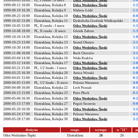
1999-09-05 16:00
PL, I runda - II mecz
Odra Wodzisław Śląski
1-0
1999-09-11 16:00
Ekstraklasa, Kolejka 8
Odra Wodzisław Śląski
1-2
1999-09-19 16:30
Ekstraklasa, Kolejka 9
Widzew Łódź
1-1
1999-09-25 16:00
Ekstraklasa, Kolejka 10
Odra Wodzisław Śląski
0-0
1999-10-02 15:00
Ekstraklasa, Kolejka 11
Dyskobolia Grodzisk Wielkopolski
0-1
1999-10-05 15:00
PL, II runda - I mecz
Odra Wodzisław Śląski
1-1
1999-10-08 18:00
PL, II runda - II mecz
Górnik Zabrze
1-3
1999-10-16 14:30
Ekstraklasa, Kolejka 12
Odra Wodzisław Śląski
1-0
1999-10-23 13:00
Ekstraklasa, Kolejka 13
Stomil Olsztyn
2-1
1999-10-30 14:00
Ekstraklasa, Kolejka 14
Odra Wodzisław Śląski
3-1
1999-11-06 16:00
Ekstraklasa, Kolejka 15
Ruch Chorzów
3-1
2000-03-04 14:30
Ekstraklasa, Kolejka 16
Wisła Kraków
3-1
2000-03-12 14:00
Ekstraklasa, Kolejka 17
Odra Wodzisław Śląski
2-0
2000-03-21 15:00
PL, 1/2 finału - I mecz
Odra Wodzisław Śląski
0-0
2000-03-25 16:30
Ekstraklasa, Kolejka 20
Amica Wronki
1-0
2000-04-01 15:00
Ekstraklasa, Kolejka 21
Odra Wodzisław Śląski
0-2
2000-04-05 15:00
PL, 1/2 finału - II mecz
Polonia Warszawa
4-0
2000-04-08 16:00
Ekstraklasa, Kolejka 22
Lech Poznań
0-1
2000-04-15 15:00
Ekstraklasa, Kolejka 23
Petro Płock
0-1
2000-05-06 16:30
Ekstraklasa, Kolejka 26
Odra Wodzisław Śląski
0-2
2000-05-13 17:00
Ekstraklasa, Kolejka 27
Pogoń Szczecin
0-0
2000-05-20 16:30
Ekstraklasa, Kolejka 28
Odra Wodzisław Śląski
3-1
2000-05-24 17:00
Ekstraklasa, Kolejka 29
Polonia Warszawa
4-1
2000-05-28 17:00
Ekstraklasa, Kolejka 30
Odra Wodzisław Śląski
2-2
drużyna
rozgr.
występy
w "11"
p
Odra Wodzisław Śląski
Ekstraklasa
26
26