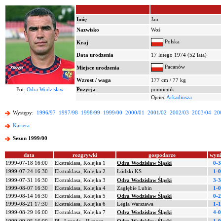
Imię
Jan
Nazwisko
Woś
Polska
Kraj
Data urodzenia
17 lutego 1974 (52 lata)
Pacanów
Miejsce urodzenia
Wzrost / waga
177 cm / 77 kg
Fot:
Odra Wodzisław
Pozycja
pomocnik
Ojciec
Arkadiusza
Występy:
1996/97
1997/98
1998/99
1999/00
2000/01
2001/02
2002/03
2003/04
20
Kariera
Sezon 1999/00
data
rozgrywki
gospodarze
wyn
1999-07-18 16:00
Ekstraklasa, Kolejka 1
Odra Wodzisław Śląski
0-3
1999-07-24 16:30
Ekstraklasa, Kolejka 2
Łódzki KS
1-0
1999-07-31 16:30
Ekstraklasa, Kolejka 3
Odra Wodzisław Śląski
3-3
1999-08-07 16:30
Ekstraklasa, Kolejka 4
Zagłębie Lubin
1-0
1999-08-14 16:30
Ekstraklasa, Kolejka 5
Odra Wodzisław Śląski
0-2
1999-08-21 17:30
Ekstraklasa, Kolejka 6
Legia Warszawa
1-1
1999-08-29 16:00
Ekstraklasa, Kolejka 7
Odra Wodzisław Śląski
4-0