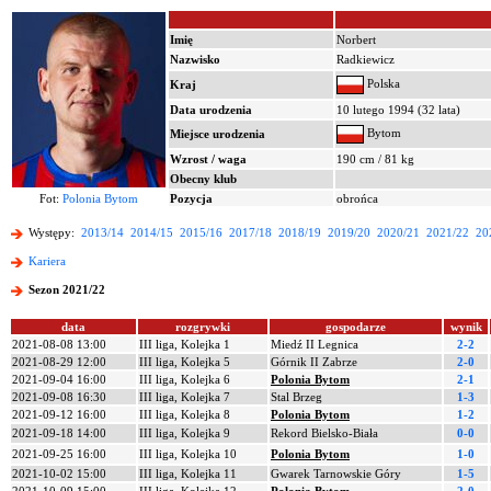
Imię
Norbert
Nazwisko
Radkiewicz
Polska
Kraj
Data urodzenia
10 lutego 1994 (32 lata)
Bytom
Miejsce urodzenia
Wzrost / waga
190 cm / 81 kg
Obecny klub
Fot:
Polonia Bytom
Pozycja
obrońca
Występy:
2013/14
2014/15
2015/16
2017/18
2018/19
2019/20
2020/21
2021/22
20
Kariera
Sezon 2021/22
data
rozgrywki
gospodarze
wynik
2021-08-08 13:00
III liga, Kolejka 1
Miedź II Legnica
2-2
2021-08-29 12:00
III liga, Kolejka 5
Górnik II Zabrze
2-0
2021-09-04 16:00
III liga, Kolejka 6
Polonia Bytom
2-1
2021-09-08 16:30
III liga, Kolejka 7
Stal Brzeg
1-3
2021-09-12 16:00
III liga, Kolejka 8
Polonia Bytom
1-2
2021-09-18 14:00
III liga, Kolejka 9
Rekord Bielsko-Biała
0-0
2021-09-25 16:00
III liga, Kolejka 10
Polonia Bytom
1-0
2021-10-02 15:00
III liga, Kolejka 11
Gwarek Tarnowskie Góry
1-5