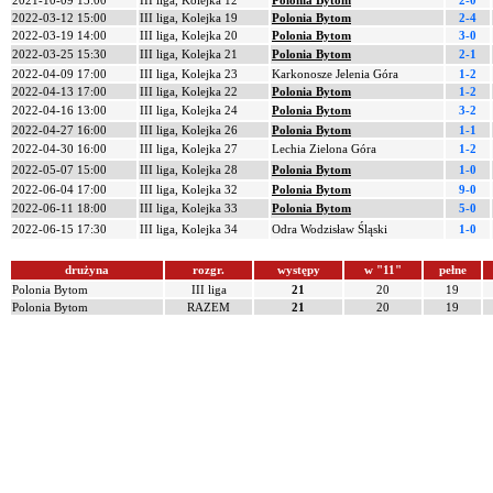
2021-10-09 15:00
III liga, Kolejka 12
Polonia Bytom
2-0
2022-03-12 15:00
III liga, Kolejka 19
Polonia Bytom
2-4
2022-03-19 14:00
III liga, Kolejka 20
Polonia Bytom
3-0
2022-03-25 15:30
III liga, Kolejka 21
Polonia Bytom
2-1
2022-04-09 17:00
III liga, Kolejka 23
Karkonosze Jelenia Góra
1-2
2022-04-13 17:00
III liga, Kolejka 22
Polonia Bytom
1-2
2022-04-16 13:00
III liga, Kolejka 24
Polonia Bytom
3-2
2022-04-27 16:00
III liga, Kolejka 26
Polonia Bytom
1-1
2022-04-30 16:00
III liga, Kolejka 27
Lechia Zielona Góra
1-2
2022-05-07 15:00
III liga, Kolejka 28
Polonia Bytom
1-0
2022-06-04 17:00
III liga, Kolejka 32
Polonia Bytom
9-0
2022-06-11 18:00
III liga, Kolejka 33
Polonia Bytom
5-0
2022-06-15 17:30
III liga, Kolejka 34
Odra Wodzisław Śląski
1-0
drużyna
rozgr.
występy
w "11"
pełne
Polonia Bytom
III liga
21
20
19
Polonia Bytom
RAZEM
21
20
19