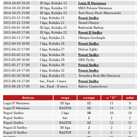
2014-10-03 19:20
III liga, Kolejka 12
Legia II Warszawa
2014-10-10 20:00
III liga, Kolejka 13
MKS Polonia Warszawa
2014-10-25 15:00
III liga, Kolejka 15
Świt Nowy Dwór Mazowiecki
2015-03-15 15:00
I liga, Kolejka 21
Pogoń Siedlce
2015-03-21 13:00
I liga, Kolejka 22
Stomil Olsztyn
2015-04-01 16:00
III liga, Kolejka 21
Radomiak Radom
2015-04-03 17:00
III liga, Kolejka 22
Pogoń II Siedlce
2015-04-11 17:00
I liga, Kolejka 25
Olimpia Grudziądz
2015-04-19 16:00
I liga, Kolejka 26
Pogoń Siedlce
2015-04-25 17:00
I liga, Kolejka 27
Dolcan Ząbki
2015-05-03 12:30
I liga, Kolejka 28
Pogoń Siedlce
2015-05-09 16:00
I liga, Kolejka 29
GKS Tychy
2015-05-17 17:00
I liga, Kolejka 30
Pogoń Siedlce
2015-05-24 17:00
I liga, Kolejka 32
Pogoń Siedlce
2015-05-30 16:00
I liga, Kolejka 33
Termalica Bruk-Bet Nieciecza
2015-06-14 17:00
bar., Finał - I mecz
Pogoń Siedlce
2015-06-20 17:00
bar., Finał - II mecz
Raków Częstochowa
drużyna
rozgr.
występy
w "11"
pełne
Legia II Warszawa
III liga
12
11
9
Legia II Warszawa
RAZEM
12
11
9
Pogoń Siedlce
I liga
10
10
10
Pogoń Siedlce
bar.
2
2
2
Pogoń Siedlce
RAZEM
12
12
12
Pogoń II Siedlce
III liga
2
2
2
Pogoń II Siedlce
RAZEM
2
2
2