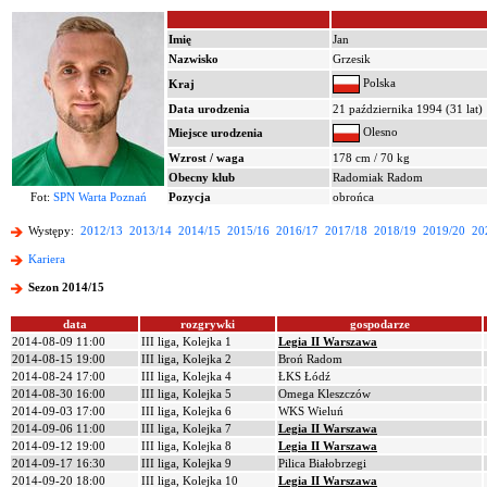
Imię
Jan
Nazwisko
Grzesik
Polska
Kraj
Data urodzenia
21 października 1994 (31 lat)
Olesno
Miejsce urodzenia
Wzrost / waga
178 cm / 70 kg
Obecny klub
Radomiak Radom
Fot:
SPN Warta Poznań
Pozycja
obrońca
Występy:
2012/13
2013/14
2014/15
2015/16
2016/17
2017/18
2018/19
2019/20
20
Kariera
Sezon 2014/15
data
rozgrywki
gospodarze
2014-08-09 11:00
III liga, Kolejka 1
Legia II Warszawa
2014-08-15 19:00
III liga, Kolejka 2
Broń Radom
2014-08-24 17:00
III liga, Kolejka 4
ŁKS Łódź
2014-08-30 16:00
III liga, Kolejka 5
Omega Kleszczów
2014-09-03 17:00
III liga, Kolejka 6
WKS Wieluń
2014-09-06 11:00
III liga, Kolejka 7
Legia II Warszawa
2014-09-12 19:00
III liga, Kolejka 8
Legia II Warszawa
2014-09-17 16:30
III liga, Kolejka 9
Pilica Białobrzegi
2014-09-20 18:00
III liga, Kolejka 10
Legia II Warszawa