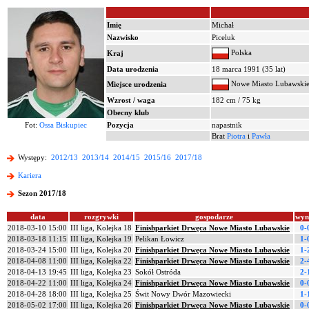
Imię
Michał
Nazwisko
Piceluk
Polska
Kraj
Data urodzenia
18 marca 1991 (35 lat)
Nowe Miasto Lubawski
Miejsce urodzenia
Wzrost / waga
182 cm / 75 kg
Obecny klub
Fot:
Ossa Biskupiec
Pozycja
napastnik
Brat
Piotra
i
Pawła
Występy:
2012/13
2013/14
2014/15
2015/16
2017/18
Kariera
Sezon 2017/18
data
rozgrywki
gospodarze
wyn
2018-03-10 15:00
III liga, Kolejka 18
Finishparkiet Drwęca Nowe Miasto Lubawskie
0-
2018-03-18 11:15
III liga, Kolejka 19
Pelikan Łowicz
1-
2018-03-24 15:00
III liga, Kolejka 20
Finishparkiet Drwęca Nowe Miasto Lubawskie
1-
2018-04-08 11:00
III liga, Kolejka 22
Finishparkiet Drwęca Nowe Miasto Lubawskie
2-
2018-04-13 19:45
III liga, Kolejka 23
Sokół Ostróda
2-
2018-04-22 11:00
III liga, Kolejka 24
Finishparkiet Drwęca Nowe Miasto Lubawskie
0-
2018-04-28 18:00
III liga, Kolejka 25
Świt Nowy Dwór Mazowiecki
1-
2018-05-02 17:00
III liga, Kolejka 26
Finishparkiet Drwęca Nowe Miasto Lubawskie
0-