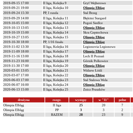
2019-09-15 17:00
II liga, Kolejka 9
Gryf Wejherowo
2019-09-21 19:00
II liga, Kolejka 10
Olimpia Elbląg
2019-09-24 15:30
PP, I runda
Stal Brzeg
2019-09-29 14:00
II liga, Kolejka 11
Błękitni Stargard
2019-10-05 15:00
II liga, Kolejka 12
Pogoń Siedlce
2019-10-13 13:05
II liga, Kolejka 13
Olimpia Elbląg
2019-10-19 15:00
II liga, Kolejka 14
Skra Częstochowa
2019-10-27 13:05
II liga, Kolejka 15
Olimpia Elbląg
2019-10-30 18:00
PP, 1/16 finału
Olimpia Elbląg
2019-11-02 13:30
II liga, Kolejka 16
Legionovia Legionowo
2019-11-09 18:00
II liga, Kolejka 17
Olimpia Elbląg
2019-11-16 13:00
II liga, Kolejka 18
Lech II Poznań
2019-11-23 16:00
II liga, Kolejka 19
Górnik Polkowice
2019-11-30 17:00
II liga, Kolejka 20
Olimpia Elbląg
2020-03-01 13:05
II liga, Kolejka 21
Widzew Łódź
2020-03-07 17:00
II liga, Kolejka 22
Olimpia Elbląg
2020-06-03 17:00
II liga, Kolejka 23
Stal Stalowa Wola
2020-06-07 16:00
II liga, Kolejka 24
Olimpia Elbląg
2020-06-13 15:00
II liga, Kolejka 25
Znicz Pruszków
drużyna
rozgr.
występy
w "11"
pełne
Olimpia Elbląg
II liga
25
20
7
Olimpia Elbląg
PP
3
3
2
Olimpia Elbląg
RAZEM
28
23
9