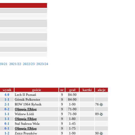
20/21
2021/22
2022/23
2023/24
wynik
goście
nr
grał
kartki
akcje
4-0
Lech II Poznań
9
84-90
1-1
Górnik Polkowice
9
84-90
2-1
ROW 1964 Rybnik
9
1-90
76
0-2
Olimpia Elbląg
9
71-90
1-1
Widzew Łódź
9
71-90
89
1-1
Olimpia Elbląg
9
1-80
0-1
Stal Stalowa Wola
9
1-45
0-1
Olimpia Elbląg
9
1-75
1-2
Znicz Pruszków
9
1-90
90