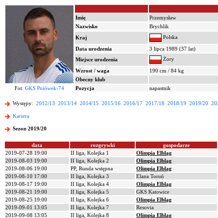
Imię
Przemysław
Nazwisko
Brychlik
Polska
Kraj
Data urodzenia
3 lipca 1989 (37 lat)
Żory
Miejsce urodzenia
Wzrost / waga
190 cm / 84 kg
Obecny klub
Fot:
GKS Pniówek-74
Pozycja
napastnik
Występy:
2012/13
2013/14
2014/15
2015/16
2016/17
2017/18
2018/19
2019/20
20
Kariera
Sezon 2019/20
data
rozgrywki
gospodarze
2019-07-28 19:00
II liga, Kolejka 1
Olimpia Elbląg
2019-08-03 19:00
II liga, Kolejka 2
Olimpia Elbląg
2019-08-06 19:00
PP, Runda wstępna
Olimpia Elbląg
2019-08-10 17:00
II liga, Kolejka 3
Elana Toruń
2019-08-17 19:00
II liga, Kolejka 4
Olimpia Elbląg
2019-08-21 19:00
II liga, Kolejka 5
GKS Katowice
2019-08-25 19:00
II liga, Kolejka 6
Olimpia Elbląg
2019-09-01 13:05
II liga, Kolejka 7
Resovia
2019-09-08 13:05
II liga, Kolejka 8
Olimpia Elbląg