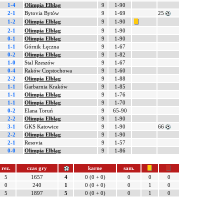
1-4
Olimpia Elbląg
9
1-90
2-1
Bytovia Bytów
9
1-69
25
1-2
Olimpia Elbląg
9
1-90
2-1
Olimpia Elbląg
9
1-90
0-1
Olimpia Elbląg
9
1-90
1-1
Górnik Łęczna
9
1-67
0-2
Olimpia Elbląg
9
1-82
1-0
Stal Rzeszów
9
1-67
0-4
Raków Częstochowa
9
1-60
2-2
Olimpia Elbląg
9
1-88
1-1
Garbarnia Kraków
9
1-85
1-1
Olimpia Elbląg
9
1-76
1-1
Olimpia Elbląg
9
1-70
0-2
Elana Toruń
9
65-90
2-2
Olimpia Elbląg
9
1-90
3-1
GKS Katowice
9
1-90
66
2-2
Olimpia Elbląg
9
1-90
2-1
Resovia
9
1-57
0-0
Olimpia Elbląg
9
1-86
rez.
czas gry
karne
sam.
5
1657
4
0 (0 + 0)
0
0
0
0
240
1
0 (0 + 0)
0
1
0
5
1897
5
0 (0 + 0)
0
1
0