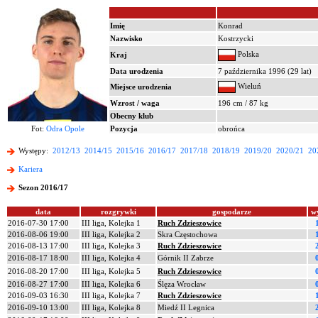
Imię
Konrad
Nazwisko
Kostrzycki
Polska
Kraj
Data urodzenia
7 października 1996 (29 lat)
Wieluń
Miejsce urodzenia
Wzrost / waga
196 cm / 87 kg
Obecny klub
Fot:
Odra Opole
Pozycja
obrońca
Występy:
2012/13
2014/15
2015/16
2016/17
2017/18
2018/19
2019/20
2020/21
20
Kariera
Sezon 2016/17
data
rozgrywki
gospodarze
w
2016-07-30 17:00
III liga, Kolejka 1
Ruch Zdzieszowice
2016-08-06 19:00
III liga, Kolejka 2
Skra Częstochowa
2016-08-13 17:00
III liga, Kolejka 3
Ruch Zdzieszowice
2016-08-17 18:00
III liga, Kolejka 4
Górnik II Zabrze
2016-08-20 17:00
III liga, Kolejka 5
Ruch Zdzieszowice
2016-08-27 17:00
III liga, Kolejka 6
Ślęza Wrocław
2016-09-03 16:30
III liga, Kolejka 7
Ruch Zdzieszowice
2016-09-10 13:00
III liga, Kolejka 8
Miedź II Legnica