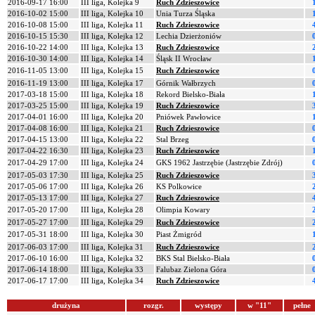
2016-09-17 16:00
III liga, Kolejka 9
Ruch Zdzieszowice
2016-10-02 15:00
III liga, Kolejka 10
Unia Turza Śląska
2016-10-08 15:00
III liga, Kolejka 11
Ruch Zdzieszowice
2016-10-15 15:30
III liga, Kolejka 12
Lechia Dzierżoniów
2016-10-22 14:00
III liga, Kolejka 13
Ruch Zdzieszowice
2016-10-30 14:00
III liga, Kolejka 14
Śląsk II Wrocław
2016-11-05 13:00
III liga, Kolejka 15
Ruch Zdzieszowice
2016-11-19 13:00
III liga, Kolejka 17
Górnik Wałbrzych
2017-03-18 15:00
III liga, Kolejka 18
Rekord Bielsko-Biała
2017-03-25 15:00
III liga, Kolejka 19
Ruch Zdzieszowice
2017-04-01 16:00
III liga, Kolejka 20
Pniówek Pawłowice
2017-04-08 16:00
III liga, Kolejka 21
Ruch Zdzieszowice
2017-04-15 13:00
III liga, Kolejka 22
Stal Brzeg
2017-04-22 16:30
III liga, Kolejka 23
Ruch Zdzieszowice
2017-04-29 17:00
III liga, Kolejka 24
GKS 1962 Jastrzębie (Jastrzębie Zdrój)
2017-05-03 17:30
III liga, Kolejka 25
Ruch Zdzieszowice
2017-05-06 17:00
III liga, Kolejka 26
KS Polkowice
2017-05-13 17:00
III liga, Kolejka 27
Ruch Zdzieszowice
2017-05-20 17:00
III liga, Kolejka 28
Olimpia Kowary
2017-05-27 17:00
III liga, Kolejka 29
Ruch Zdzieszowice
2017-05-31 18:00
III liga, Kolejka 30
Piast Żmigród
2017-06-03 17:00
III liga, Kolejka 31
Ruch Zdzieszowice
2017-06-10 16:00
III liga, Kolejka 32
BKS Stal Bielsko-Biała
2017-06-14 18:00
III liga, Kolejka 33
Falubaz Zielona Góra
2017-06-17 17:00
III liga, Kolejka 34
Ruch Zdzieszowice
drużyna
rozgr.
występy
w "11"
pełne