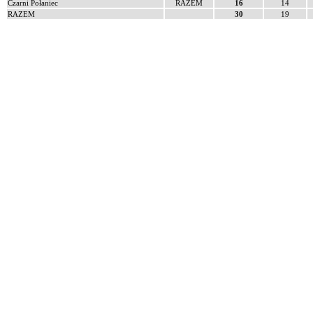
Czarni Połaniec
RAZEM
16
14
RAZEM
30
19