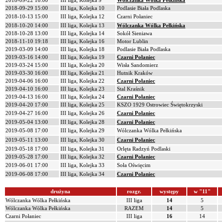
2018-09-22 16:00
III liga, Kolejka 9
Wólczanka Wólka Pełkińska
2018-09-29 15:00
III liga, Kolejka 10
Podlasie Biała Podlaska
2018-10-13 15:00
III liga, Kolejka 12
Czarni Połaniec
2018-10-20 14:00
III liga, Kolejka 13
Wólczanka Wólka Pełkińska
2018-10-28 13:00
III liga, Kolejka 14
Sokół Sieniawa
2018-11-10 19:18
III liga, Kolejka 16
Motor Lublin
2019-03-09 14:00
III liga, Kolejka 18
Podlasie Biała Podlaska
2019-03-16 14:00
III liga, Kolejka 19
Czarni Połaniec
2019-03-24 15:00
III liga, Kolejka 20
Wisła Sandomierz
2019-03-30 16:00
III liga, Kolejka 21
Hutnik Kraków
2019-04-06 16:00
III liga, Kolejka 22
Czarni Połaniec
2019-04-10 16:00
III liga, Kolejka 23
Stal Kraśnik
2019-04-13 16:00
III liga, Kolejka 24
Czarni Połaniec
2019-04-20 17:00
III liga, Kolejka 25
KSZO 1929 Ostrowiec Świętokrzyski
2019-04-27 16:00
III liga, Kolejka 26
Czarni Połaniec
2019-05-04 13:00
III liga, Kolejka 28
Czarni Połaniec
2019-05-08 17:00
III liga, Kolejka 29
Wólczanka Wólka Pełkińska
2019-05-11 13:00
III liga, Kolejka 30
Czarni Połaniec
2019-05-18 17:00
III liga, Kolejka 31
Orlęta Radzyń Podlaski
2019-05-28 17:00
III liga, Kolejka 32
Czarni Połaniec
2019-06-01 17:00
III liga, Kolejka 33
Soła Oświęcim
2019-06-08 17:00
III liga, Kolejka 34
Czarni Połaniec
drużyna
rozgr.
występy
w "11"
Wólczanka Wólka Pełkińska
III liga
14
5
Wólczanka Wólka Pełkińska
RAZEM
14
5
Czarni Połaniec
III liga
16
14