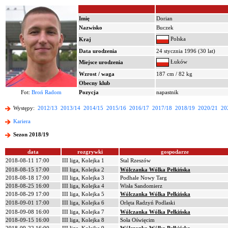
Imię
Dorian
Nazwisko
Buczek
Polska
Kraj
Data urodzenia
24 stycznia 1996 (30 lat)
Łuków
Miejsce urodzenia
Wzrost / waga
187 cm / 82 kg
Obecny klub
Fot:
Broń Radom
Pozycja
napastnik
Występy:
2012/13
2013/14
2014/15
2015/16
2016/17
2017/18
2018/19
2020/21
20
Kariera
Sezon 2018/19
data
rozgrywki
gospodarze
2018-08-11 17:00
III liga, Kolejka 1
Stal Rzeszów
2018-08-15 17:00
III liga, Kolejka 2
Wólczanka Wólka Pełkińska
2018-08-18 17:00
III liga, Kolejka 3
Podhale Nowy Targ
2018-08-25 16:00
III liga, Kolejka 4
Wisła Sandomierz
2018-08-29 17:00
III liga, Kolejka 5
Wólczanka Wólka Pełkińska
2018-09-01 17:00
III liga, Kolejka 6
Orlęta Radzyń Podlaski
2018-09-08 16:00
III liga, Kolejka 7
Wólczanka Wólka Pełkińska
2018-09-15 16:00
III liga, Kolejka 8
Soła Oświęcim