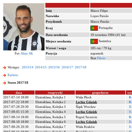
Imię
Marco Filipe
Nazwisko
Lopes Paixão
Przydomek
Marco Paixão
Portugalia
Kraj
Data urodzenia
19 września 1984 (41 lat)
Sesimbra
Miejsce urodzenia
Wzrost / waga
185 cm / 79 kg
Fot:
Altay SK
Pozycja
napastnik
Brat
Flávio
Występy:
2013/14
2014/15
2015/16
2016/17
2017/18
Kariera
Sezon 2017/18
data
rozgrywki
gospodarze
wy
2017-07-14 18:00
Ekstraklasa, Kolejka 1
Wisła Płock
0
2017-07-22 18:00
Ekstraklasa, Kolejka 2
Lechia Gdańsk
0
2017-07-28 20:30
Ekstraklasa, Kolejka 3
Śląsk Wrocław
3
2017-08-05 15:30
Ekstraklasa, Kolejka 4
Lechia Gdańsk
1
2017-08-14 18:00
Ekstraklasa, Kolejka 5
Pogoń Szczecin
0
2017-08-18 18:00
Ekstraklasa, Kolejka 6
Lechia Gdańsk
2
2017-08-26 20:30
Ekstraklasa, Kolejka 7
Wisła Kraków
1