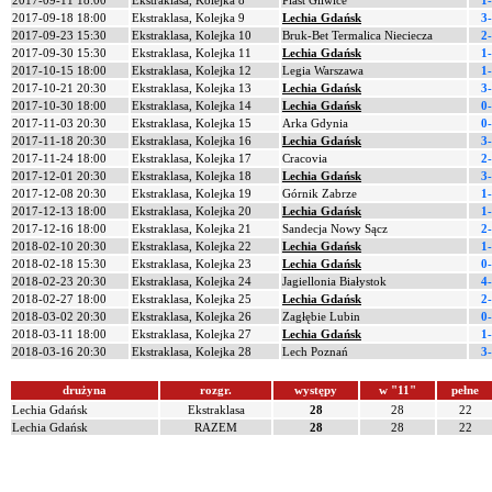
2017-09-11 18:00
Ekstraklasa, Kolejka 8
Piast Gliwice
1
2017-09-18 18:00
Ekstraklasa, Kolejka 9
Lechia Gdańsk
3
2017-09-23 15:30
Ekstraklasa, Kolejka 10
Bruk-Bet Termalica Nieciecza
2
2017-09-30 15:30
Ekstraklasa, Kolejka 11
Lechia Gdańsk
1
2017-10-15 18:00
Ekstraklasa, Kolejka 12
Legia Warszawa
1
2017-10-21 20:30
Ekstraklasa, Kolejka 13
Lechia Gdańsk
3
2017-10-30 18:00
Ekstraklasa, Kolejka 14
Lechia Gdańsk
0
2017-11-03 20:30
Ekstraklasa, Kolejka 15
Arka Gdynia
0
2017-11-18 20:30
Ekstraklasa, Kolejka 16
Lechia Gdańsk
3
2017-11-24 18:00
Ekstraklasa, Kolejka 17
Cracovia
2
2017-12-01 20:30
Ekstraklasa, Kolejka 18
Lechia Gdańsk
3
2017-12-08 20:30
Ekstraklasa, Kolejka 19
Górnik Zabrze
1
2017-12-13 18:00
Ekstraklasa, Kolejka 20
Lechia Gdańsk
1
2017-12-16 18:00
Ekstraklasa, Kolejka 21
Sandecja Nowy Sącz
2
2018-02-10 20:30
Ekstraklasa, Kolejka 22
Lechia Gdańsk
1
2018-02-18 15:30
Ekstraklasa, Kolejka 23
Lechia Gdańsk
0
2018-02-23 20:30
Ekstraklasa, Kolejka 24
Jagiellonia Białystok
4
2018-02-27 18:00
Ekstraklasa, Kolejka 25
Lechia Gdańsk
2
2018-03-02 20:30
Ekstraklasa, Kolejka 26
Zagłębie Lubin
0
2018-03-11 18:00
Ekstraklasa, Kolejka 27
Lechia Gdańsk
1
2018-03-16 20:30
Ekstraklasa, Kolejka 28
Lech Poznań
3
drużyna
rozgr.
występy
w "11"
pełne
Lechia Gdańsk
Ekstraklasa
28
28
22
Lechia Gdańsk
RAZEM
28
28
22