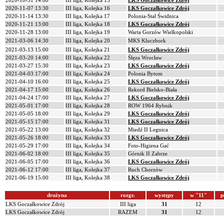
2020-10-31 14:00
III liga, Kolejka 15
LKS Goczałkowice Zdrój
2020-11-07 13:30
III liga, Kolejka 16
LKS Goczałkowice Zdrój
2020-11-14 13:30
III liga, Kolejka 17
Polonia-Stal Świdnica
2020-11-21 13:00
III liga, Kolejka 18
LKS Goczałkowice Zdrój
2020-11-28 13:00
III liga, Kolejka 19
Warta Gorzów Wielkopolski
2021-03-06 14:30
III liga, Kolejka 20
MKS Kluczbork
2021-03-13 15:00
III liga, Kolejka 21
LKS Goczałkowice Zdrój
2021-03-20 14:00
III liga, Kolejka 22
Ślęza Wrocław
2021-03-27 15:30
III liga, Kolejka 23
LKS Goczałkowice Zdrój
2021-04-03 17:00
III liga, Kolejka 24
Polonia Bytom
2021-04-10 16:00
III liga, Kolejka 25
LKS Goczałkowice Zdrój
2021-04-17 15:00
III liga, Kolejka 26
Rekord Bielsko-Biała
2021-04-24 17:00
III liga, Kolejka 27
LKS Goczałkowice Zdrój
2021-05-01 17:00
III liga, Kolejka 28
ROW 1964 Rybnik
2021-05-05 18:00
III liga, Kolejka 29
LKS Goczałkowice Zdrój
2021-05-15 17:00
III liga, Kolejka 31
LKS Goczałkowice Zdrój
2021-05-22 13:00
III liga, Kolejka 32
Miedź II Legnica
2021-05-26 18:00
III liga, Kolejka 33
LKS Goczałkowice Zdrój
2021-05-29 17:00
III liga, Kolejka 34
Foto-Higiena Gać
2021-06-02 18:00
III liga, Kolejka 35
Górnik II Zabrze
2021-06-05 17:00
III liga, Kolejka 36
LKS Goczałkowice Zdrój
2021-06-12 17:00
III liga, Kolejka 37
Ruch Chorzów
2021-06-19 15:00
III liga, Kolejka 38
LKS Goczałkowice Zdrój
drużyna
rozgr.
występy
w "11"
p
LKS Goczałkowice Zdrój
III liga
31
12
LKS Goczałkowice Zdrój
RAZEM
31
12