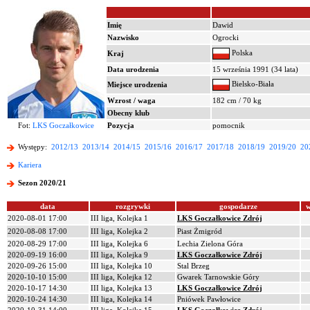
Imię
Dawid
Nazwisko
Ogrocki
Polska
Kraj
Data urodzenia
15 września 1991 (34 lata)
Bielsko-Biała
Miejsce urodzenia
Wzrost / waga
182 cm / 70 kg
Obecny klub
Fot:
LKS Goczałkowice
Pozycja
pomocnik
Występy:
2012/13
2013/14
2014/15
2015/16
2016/17
2017/18
2018/19
2019/20
20
Kariera
Sezon 2020/21
data
rozgrywki
gospodarze
w
2020-08-01 17:00
III liga, Kolejka 1
LKS Goczałkowice Zdrój
2020-08-08 17:00
III liga, Kolejka 2
Piast Żmigród
2020-08-29 17:00
III liga, Kolejka 6
Lechia Zielona Góra
2020-09-19 16:00
III liga, Kolejka 9
LKS Goczałkowice Zdrój
2020-09-26 15:00
III liga, Kolejka 10
Stal Brzeg
2020-10-10 15:00
III liga, Kolejka 12
Gwarek Tarnowskie Góry
2020-10-17 14:30
III liga, Kolejka 13
LKS Goczałkowice Zdrój
2020-10-24 14:30
III liga, Kolejka 14
Pniówek Pawłowice