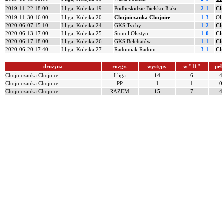
2019-11-22 18:00
I liga, Kolejka 19
Podbeskidzie Bielsko-Biała
2-1
Ch
2019-11-30 16:00
I liga, Kolejka 20
Chojniczanka Chojnice
1-3
Ol
2020-06-07 15:10
I liga, Kolejka 24
GKS Tychy
1-2
Ch
2020-06-13 17:00
I liga, Kolejka 25
Stomil Olsztyn
1-0
Ch
2020-06-17 18:00
I liga, Kolejka 26
GKS Bełchatów
1-1
Ch
2020-06-20 17:40
I liga, Kolejka 27
Radomiak Radom
3-1
Ch
drużyna
rozgr.
występy
w "11"
peł
Chojniczanka Chojnice
I liga
14
6
4
Chojniczanka Chojnice
PP
1
1
0
Chojniczanka Chojnice
RAZEM
15
7
4