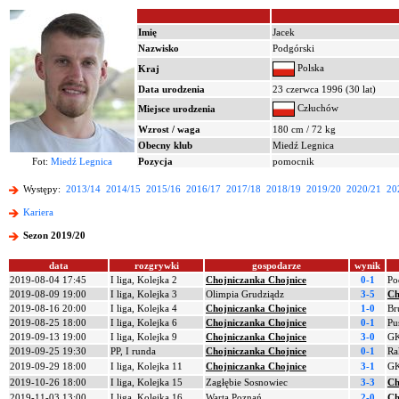
Imię
Jacek
Nazwisko
Podgórski
Polska
Kraj
Data urodzenia
23 czerwca 1996 (30 lat)
Człuchów
Miejsce urodzenia
Wzrost / waga
180 cm / 72 kg
Obecny klub
Miedź Legnica
Fot:
Miedź Legnica
Pozycja
pomocnik
Występy:
2013/14
2014/15
2015/16
2016/17
2017/18
2018/19
2019/20
2020/21
20
Kariera
Sezon 2019/20
data
rozgrywki
gospodarze
wynik
2019-08-04 17:45
I liga, Kolejka 2
Chojniczanka Chojnice
0-1
Po
2019-08-09 19:00
I liga, Kolejka 3
Olimpia Grudziądz
3-5
Ch
2019-08-16 20:00
I liga, Kolejka 4
Chojniczanka Chojnice
1-0
Br
2019-08-25 18:00
I liga, Kolejka 6
Chojniczanka Chojnice
0-1
Pu
2019-09-13 19:00
I liga, Kolejka 9
Chojniczanka Chojnice
3-0
GK
2019-09-25 19:30
PP, I runda
Chojniczanka Chojnice
0-1
Ra
2019-09-29 18:00
I liga, Kolejka 11
Chojniczanka Chojnice
3-1
GK
2019-10-26 18:00
I liga, Kolejka 15
Zagłębie Sosnowiec
3-3
Ch
2019-11-03 13:00
I liga, Kolejka 16
Warta Poznań
2-0
Ch