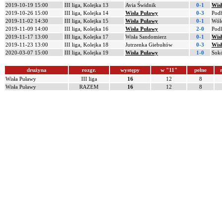
2019-10-19 15:00
III liga, Kolejka 13
Avia Świdnik
0-1
Wis
2019-10-26 15:00
III liga, Kolejka 14
Wisła Puławy
0-3
Pod
2019-11-02 14:30
III liga, Kolejka 15
Wisła Puławy
0-1
Wólc
2019-11-09 14:00
III liga, Kolejka 16
Wisła Puławy
2-0
Podl
2019-11-17 13:00
III liga, Kolejka 17
Wisła Sandomierz
0-1
Wis
2019-11-23 13:00
III liga, Kolejka 18
Jutrzenka Giebułtów
0-3
Wis
2020-03-07 15:00
III liga, Kolejka 19
Wisła Puławy
1-0
Sokó
drużyna
rozgr.
występy
w "11"
pełne
r
Wisła Puławy
III liga
16
12
8
Wisła Puławy
RAZEM
16
12
8