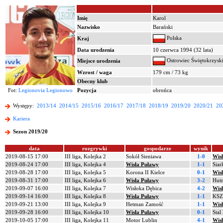
Imię
Karol
Nazwisko
Barański
Polska
Kraj
Data urodzenia
10 czerwca 1994 (32 lata)
Ostrowiec Świętokrzysk
Miejsce urodzenia
Wzrost / waga
179 cm / 73 kg
Obecny klub
Fot:
Legionovia Legionowo
Pozycja
obrońca
Występy:
2013/14
2014/15
2015/16
2016/17
2017/18
2018/19
2019/20
2020/21
20
Kariera
Sezon 2019/20
data
rozgrywki
gospodarze
wynik
2019-08-15 17:00
III liga, Kolejka 2
Sokół Sieniawa
1-0
Wis
2019-08-24 17:00
III liga, Kolejka 4
Wisła Puławy
1-1
Siar
2019-08-28 17:00
III liga, Kolejka 5
Korona II Kielce
0-1
Wis
2019-08-31 17:00
III liga, Kolejka 6
Wisła Puławy
3-2
Hut
2019-09-07 16:00
III liga, Kolejka 7
Wisłoka Dębica
4-2
Wis
2019-09-14 16:00
III liga, Kolejka 8
Wisła Puławy
1-1
KSZO
2019-09-21 13:00
III liga, Kolejka 9
Hetman Zamość
1-1
Wis
2019-09-28 16:00
III liga, Kolejka 10
Wisła Puławy
0-1
Stal
2019-10-05 17:00
III liga, Kolejka 11
Motor Lublin
4-1
Wis