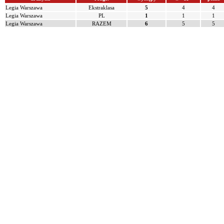
Legia Warszawa
Ekstraklasa
5
4
4
Legia Warszawa
PL
1
1
1
Legia Warszawa
RAZEM
6
5
5