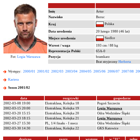
Imię
Artur
Nazwisko
Boruc
Polska
Kraj
Data urodzenia
20 lutego 1980 (46 lat)
Siedlce
Miejsce urodzenia
Wzrost / waga
193 cm / 88 kg
Reprezentacja Polski
65A-0
Fot:
Legia Warszawa
Pozycja
bramkarz
Brat stryjeczny
Herberta
Występy:
2000/01
2001/02
2002/03
2003/04
2004/05
2005/06
2006/07
2007/08
20
Kariera
Sezon 2001/02
data
rozgrywki
gospodarze
2002-03-08 19:00
Ekstraklasa, Kolejka 18
Pogoń Szczecin
2002-03-15 20:00
Ekstraklasa, Kolejka 19
Legia Warszawa
2002-03-20 15:15
Ekstraklasa, Kolejka 20
Odra Wodzisław Śląski
2002-03-23 18:15
Ekstraklasa, Kolejka 21
Legia Warszawa
2002-03-27 15:30
PL, 1/4 finału - I mecz
Odra Wodzisław Śląski
2002-03-30 14:30
Ekstraklasa, Kolejka 22
GKS Katowice
drużyna
rozgr.
występy
w "11"
pełne