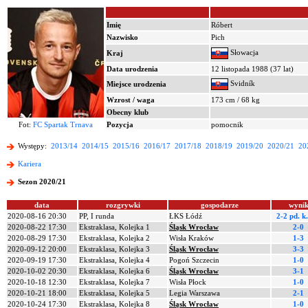
Imię
Róbert
Nazwisko
Pich
Słowacja
Kraj
Data urodzenia
12 listopada 1988 (37 lat)
Svidník
Miejsce urodzenia
Wzrost / waga
173 cm / 68 kg
Obecny klub
Fot:
FC Spartak Trnava
Pozycja
pomocnik
Występy:
2013/14
2014/15
2015/16
2016/17
2017/18
2018/19
2019/20
2020/21
20
Kariera
Sezon 2020/21
data
rozgrywki
gospodarze
wyni
2020-08-16 20:30
PP, I runda
ŁKS Łódź
2-2 pd.
k.
2020-08-22 17:30
Ekstraklasa, Kolejka 1
Śląsk Wrocław
2-0
2020-08-29 17:30
Ekstraklasa, Kolejka 2
Wisła Kraków
1-3
2020-09-12 20:00
Ekstraklasa, Kolejka 3
Śląsk Wrocław
3-3
2020-09-19 17:30
Ekstraklasa, Kolejka 4
Pogoń Szczecin
1-0
2020-10-02 20:30
Ekstraklasa, Kolejka 6
Śląsk Wrocław
3-1
2020-10-18 12:30
Ekstraklasa, Kolejka 7
Wisła Płock
1-0
2020-10-21 18:00
Ekstraklasa, Kolejka 5
Legia Warszawa
2-1
2020-10-24 17:30
Ekstraklasa, Kolejka 8
Śląsk Wrocław
1-0