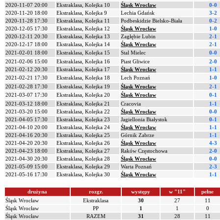
2020-11-07 20:00
Ekstraklasa, Kolejka 10
Śląsk Wrocław
0-0
2020-11-20 18:00
Ekstraklasa, Kolejka 9
Lechia Gdańsk
3-2
2020-11-28 17:30
Ekstraklasa, Kolejka 11
Podbeskidzie Bielsko-Biała
0-2
2020-12-05 17:30
Ekstraklasa, Kolejka 12
Śląsk Wrocław
1-0
2020-12-11 20:30
Ekstraklasa, Kolejka 13
Zagłębie Lubin
2-1
2020-12-17 18:00
Ekstraklasa, Kolejka 14
Śląsk Wrocław
2-1
2021-02-01 18:00
Ekstraklasa, Kolejka 15
Stal Mielec
0-0
2021-02-06 15:00
Ekstraklasa, Kolejka 16
Piast Gliwice
2-0
2021-02-12 20:30
Ekstraklasa, Kolejka 17
Śląsk Wrocław
1-1
2021-02-21 17:30
Ekstraklasa, Kolejka 18
Lech Poznań
1-0
2021-02-28 17:30
Ekstraklasa, Kolejka 19
Śląsk Wrocław
2-1
2021-03-07 17:30
Ekstraklasa, Kolejka 20
Śląsk Wrocław
0-1
2021-03-12 18:00
Ekstraklasa, Kolejka 21
Cracovia
1-1
2021-03-20 15:00
Ekstraklasa, Kolejka 22
Śląsk Wrocław
0-0
2021-04-05 17:30
Ekstraklasa, Kolejka 23
Jagiellonia Białystok
0-1
2021-04-10 20:00
Ekstraklasa, Kolejka 24
Śląsk Wrocław
1-1
2021-04-16 20:30
Ekstraklasa, Kolejka 25
Górnik Zabrze
1-1
2021-04-20 20:30
Ekstraklasa, Kolejka 26
Śląsk Wrocław
4-3
2021-04-23 18:00
Ekstraklasa, Kolejka 27
Raków Częstochowa
2-0
2021-04-30 20:30
Ekstraklasa, Kolejka 28
Śląsk Wrocław
0-0
2021-05-09 15:00
Ekstraklasa, Kolejka 29
Warta Poznań
2-3
2021-05-16 17:30
Ekstraklasa, Kolejka 30
Śląsk Wrocław
1-1
drużyna
rozgr.
występy
w "11"
pełne
Śląsk Wrocław
Ekstraklasa
30
27
11
Śląsk Wrocław
PP
1
1
0
Śląsk Wrocław
RAZEM
31
28
11