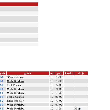
ynik
goście
nr
grał
kartki
akcje
1-1
Górnik Zabrze
10
1-90
1-1
Wisła Kraków
10
1-90
2-0
Lech Poznań
10
77-90
1-1
Wisła Kraków
10
71-90
2-1
Wisła Kraków
10
1-90
3-3
Lechia Gdańsk
10
90-90
4-2
Śląsk Wrocław
10
77-90
1-0
Wisła Kraków
10
67-90
0-6
Wisła Kraków
10
1-90
39