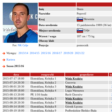
Imię
Denis
Nazwisko
Popovič
Słowenia
Kraj
Data urodzenia
15 października 1989 (36 lat)
Celje
Miejsce urodzenia
Wzrost / waga
187 cm / 75 kg
Obecny klub
Fot:
NK Celje
Pozycja
pomocnik
Występy:
2013/14
2014/15
2015/16
2016/17
2019/20
2021/22
Kariera
Sezon 2015/16
data
rozgrywki
gospodarze
w
2015-07-17 18:00
Ekstraklasa, Kolejka 1
Wisła Kraków
2015-07-24 20:30
Ekstraklasa, Kolejka 2
Cracovia
2015-08-01 20:30
Ekstraklasa, Kolejka 3
Wisła Kraków
2015-08-09 18:00
Ekstraklasa, Kolejka 4
Legia Warszawa
2015-08-13 20:00
PP, 1/16 finału
Ruch Chorzów
2015-08-16 18:00
Ekstraklasa, Kolejka 5
Wisła Kraków
2015-08-28 20:30
Ekstraklasa, Kolejka 7
Wisła Kraków
2015-09-14 18:00
Ekstraklasa, Kolejka 8
Górnik Łęczna
2015-09-19 18:00
Ekstraklasa, Kolejka 9
Podbeskidzie Bielsko-Biała