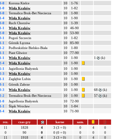
0-0
Korona Kielce
10
1-76
1-0
Wisła Kraków
10
1-82
0-0
Termalica Bruk-Bet Nieciecza
10
1-90
1-4
Wisła Kraków
10
1-90
0-0
Ruch Chorzów
10
1-39
1-1
Wisła Kraków
10
46-90
2-0
Wisła Kraków
10
53-90
0-1
Pogoń Szczecin
10
1-82
1-1
Górnik Łęczna
10
85-90
1-2
Podbeskidzie Bielsko-Biała
10
1-80
1-1
Piast Gliwice
10
77-90
1-1
Wisła Kraków
10
1-90
1
(k)
2-4
Wisła Kraków
10
1-90
5-1
Jagiellonia Białystok
10
1-90
2-3
Wisła Kraków
10
1-90
1-1
Zagłębie Lubin
10
1-90
3-1
Górnik Zabrze
10
1-90
0-3
Wisła Kraków
10
1-90
68
(k)
2-2
Termalica Bruk-Bet Nieciecza
10
1-90
57
(k)
1-0
Jagiellonia Białystok
10
72-90
1-1
Śląsk Wrocław
10
1-84
3-4
Wisła Kraków
10
71-90
rez.
czas gry
karne
sam.
11
1828
4
3 (3 + 0)
0
4
0
0
90
0
0 (0 + 0)
0
0
0
11
1918
4
3 (3 + 0)
0
4
0