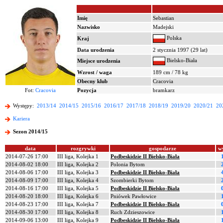
Imię
Sebastian
Nazwisko
Madejski
Polska
Kraj
Data urodzenia
2 stycznia 1997 (29 lat)
Bielsko-Biała
Miejsce urodzenia
Wzrost / waga
189 cm / 78 kg
Obecny klub
Cracovia
Fot:
Cracovia
Pozycja
bramkarz
Występy:
2013/14
2014/15
2015/16
2016/17
2017/18
2018/19
2019/20
2020/21
20
Kariera
Sezon 2014/15
data
rozgrywki
gospodarze
w
2014-07-26 17:00
III liga, Kolejka 1
Podbeskidzie II Bielsko-Biała
2014-08-02 18:00
III liga, Kolejka 2
Polonia Bytom
2014-08-06 17:00
III liga, Kolejka 3
Podbeskidzie II Bielsko-Biała
2014-08-09 17:00
III liga, Kolejka 4
Szombierki Bytom
2014-08-16 17:00
III liga, Kolejka 5
Podbeskidzie II Bielsko-Biała
2014-08-20 18:00
III liga, Kolejka 6
Pniówek Pawłowice
2014-08-23 17:00
III liga, Kolejka 7
Podbeskidzie II Bielsko-Biała
2014-08-30 17:00
III liga, Kolejka 8
Ruch Zdzieszowice
2014-09-06 13:00
III liga, Kolejka 9
Podbeskidzie II Bielsko-Biała