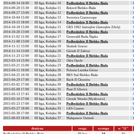
2014-09-14 16:00
III liga, Kolejka 10
Podbeskidzie II Bielsko-Biała
2014-09-20 15:30
III liga, Kolejka 11
Rekord Bielsko-Biała
2014-09-27 13:00
III liga, Kolejka 12
Podbeskidzie II Bielsko-Biała
2014-10-04 15:00
III liga, Kolejka 13
Swornica Czarnowąsy
2014-10-15 18:00
III liga, Kolejka 14
Podbeskidzie II Bielsko-Biała
2014-10-18 15:00
III liga, Kolejka 15
GKS 1962 Jastrzębie (Jastrzębie Zdrój)
2014-10-26 13:00
III liga, Kolejka 16
Podbeskidzie II Bielsko-Biała
2014-11-02 11:00
III liga, Kolejka 17
Grunwald Ruda Śląska
2014-11-08 13:00
III liga, Kolejka 18
Podbeskidzie II Bielsko-Biała
2014-11-11 13:00
III liga, Kolejka 19
Skalnik Gracze
2014-11-14 13:00
III liga, Kolejka 20
Górnik II Zabrze
2014-11-23 12:00
III liga, Kolejka 21
Podbeskidzie II Bielsko-Biała
2015-03-14 15:00
III liga, Kolejka 22
Odra Opole
2015-03-21 15:00
III liga, Kolejka 23
Podbeskidzie II Bielsko-Biała
2015-04-11 16:00
III liga, Kolejka 26
Polonia Łaziska Górne
2015-04-25 16:30
III liga, Kolejka 28
BKS Stal Bielsko-Biała
2015-04-29 17:00
III liga, Kolejka 29
Ruch II Chorzów
2015-05-02 17:00
III liga, Kolejka 30
Podbeskidzie II Bielsko-Biała
2015-05-09 17:00
III liga, Kolejka 31
Piast II Gliwice
2015-05-13 17:45
III liga, Kolejka 32
Podbeskidzie II Bielsko-Biała
2015-05-16 17:00
III liga, Kolejka 33
Górnik Wesoła (Mysłowice)
2015-05-23 17:00
III liga, Kolejka 34
Podbeskidzie II Bielsko-Biała
2015-05-27 18:00
III liga, Kolejka 35
LKS Czaniec
2015-05-30 17:00
III liga, Kolejka 36
Podbeskidzie II Bielsko-Biała
2015-06-03 18:00
III liga, Kolejka 37
Małapanew Ozimek
drużyna
rozgr.
występy
w "11"
Podbeskidzie II Bielsko-Biała
III liga
34
34