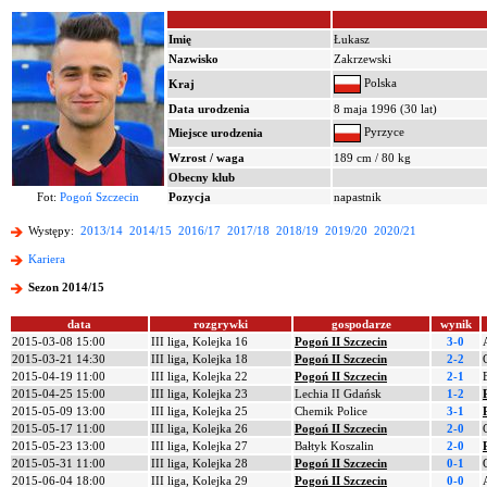
Imię
Łukasz
Nazwisko
Zakrzewski
Polska
Kraj
Data urodzenia
8 maja 1996 (30 lat)
Pyrzyce
Miejsce urodzenia
Wzrost / waga
189 cm / 80 kg
Obecny klub
Fot:
Pogoń Szczecin
Pozycja
napastnik
Występy:
2013/14
2014/15
2016/17
2017/18
2018/19
2019/20
2020/21
Kariera
Sezon 2014/15
data
rozgrywki
gospodarze
wynik
2015-03-08 15:00
III liga, Kolejka 16
Pogoń II Szczecin
3-0
2015-03-21 14:30
III liga, Kolejka 18
Pogoń II Szczecin
2-2
2015-04-19 11:00
III liga, Kolejka 22
Pogoń II Szczecin
2-1
2015-04-25 15:00
III liga, Kolejka 23
Lechia II Gdańsk
1-2
2015-05-09 13:00
III liga, Kolejka 25
Chemik Police
3-1
2015-05-17 11:00
III liga, Kolejka 26
Pogoń II Szczecin
2-0
2015-05-23 13:00
III liga, Kolejka 27
Bałtyk Koszalin
2-0
2015-05-31 11:00
III liga, Kolejka 28
Pogoń II Szczecin
0-1
2015-06-04 18:00
III liga, Kolejka 29
Pogoń II Szczecin
0-0