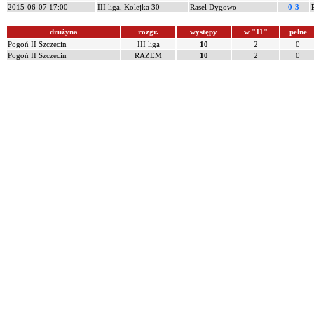
2015-06-07 17:00
III liga, Kolejka 30
Rasel Dygowo
0-3
drużyna
rozgr.
występy
w "11"
pełne
Pogoń II Szczecin
III liga
10
2
0
Pogoń II Szczecin
RAZEM
10
2
0