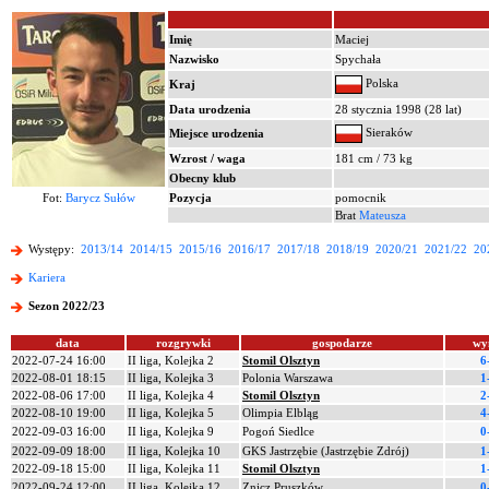
Imię
Maciej
Nazwisko
Spychała
Polska
Kraj
Data urodzenia
28 stycznia 1998 (28 lat)
Sieraków
Miejsce urodzenia
Wzrost / waga
181 cm / 73 kg
Obecny klub
Fot:
Barycz Sułów
Pozycja
pomocnik
Brat
Mateusza
Występy:
2013/14
2014/15
2015/16
2016/17
2017/18
2018/19
2020/21
2021/22
20
Kariera
Sezon 2022/23
data
rozgrywki
gospodarze
wy
2022-07-24 16:00
II liga, Kolejka 2
Stomil Olsztyn
6
2022-08-01 18:15
II liga, Kolejka 3
Polonia Warszawa
1
2022-08-06 17:00
II liga, Kolejka 4
Stomil Olsztyn
2
2022-08-10 19:00
II liga, Kolejka 5
Olimpia Elbląg
4
2022-09-03 16:00
II liga, Kolejka 9
Pogoń Siedlce
0
2022-09-09 18:00
II liga, Kolejka 10
GKS Jastrzębie (Jastrzębie Zdrój)
1
2022-09-18 15:00
II liga, Kolejka 11
Stomil Olsztyn
1
2022-09-24 12:00
II liga, Kolejka 12
Znicz Pruszków
0