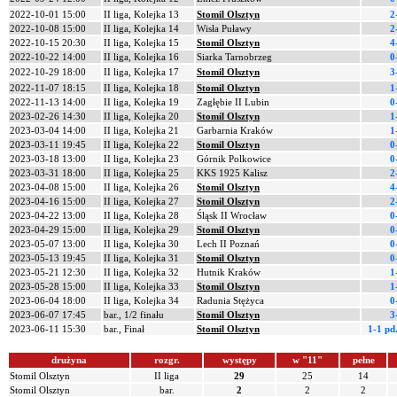
2022-10-01 15:00
II liga, Kolejka 13
Stomil Olsztyn
2
2022-10-08 15:00
II liga, Kolejka 14
Wisła Puławy
2
2022-10-15 20:30
II liga, Kolejka 15
Stomil Olsztyn
4
2022-10-22 14:00
II liga, Kolejka 16
Siarka Tarnobrzeg
0
2022-10-29 18:00
II liga, Kolejka 17
Stomil Olsztyn
3
2022-11-07 18:15
II liga, Kolejka 18
Stomil Olsztyn
1
2022-11-13 14:00
II liga, Kolejka 19
Zagłębie II Lubin
0
2023-02-26 14:30
II liga, Kolejka 20
Stomil Olsztyn
1
2023-03-04 14:00
II liga, Kolejka 21
Garbarnia Kraków
1
2023-03-11 19:45
II liga, Kolejka 22
Stomil Olsztyn
0
2023-03-18 13:00
II liga, Kolejka 23
Górnik Polkowice
0
2023-03-31 18:00
II liga, Kolejka 25
KKS 1925 Kalisz
2
2023-04-08 15:00
II liga, Kolejka 26
Stomil Olsztyn
4
2023-04-16 15:00
II liga, Kolejka 27
Stomil Olsztyn
2
2023-04-22 13:00
II liga, Kolejka 28
Śląsk II Wrocław
0
2023-04-29 15:00
II liga, Kolejka 29
Stomil Olsztyn
0
2023-05-07 13:00
II liga, Kolejka 30
Lech II Poznań
0
2023-05-13 19:45
II liga, Kolejka 31
Stomil Olsztyn
0
2023-05-21 12:30
II liga, Kolejka 32
Hutnik Kraków
1
2023-05-28 15:00
II liga, Kolejka 33
Stomil Olsztyn
1
2023-06-04 18:00
II liga, Kolejka 34
Radunia Stężyca
0
2023-06-07 17:45
bar., 1/2 finału
Stomil Olsztyn
3
2023-06-11 15:30
bar., Finał
Stomil Olsztyn
1-1 pd
drużyna
rozgr.
występy
w "11"
pełne
Stomil Olsztyn
II liga
29
25
14
Stomil Olsztyn
bar.
2
2
2