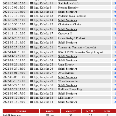
2021-10-02 15:00
III liga, Kolejka 11
Stal Stalowa Wola
5
2021-10-06 15:30
III liga, Kolejka 9
Korona Rzeszów
1
2021-10-10 14:00
III liga, Kolejka 12
Sokół Sieniawa
0
2021-10-16 15:00
III liga, Kolejka 13
Podlasie Biała Podlaska
0
2021-10-24 13:00
III liga, Kolejka 14
Sokół Sieniawa
1
2021-10-30 13:00
III liga, Kolejka 15
Chełmianka Chełm
2
2021-11-07 13:00
III liga, Kolejka 16
Sokół Sieniawa
0
2021-11-13 13:00
III liga, Kolejka 17
Cracovia II
3
2021-11-20 13:00
III liga, Kolejka 18
Orlęta Radzyń Podlaski
1
2022-03-13 14:00
III liga, Kolejka 19
Sokół Sieniawa
2
2022-03-27 13:00
III liga, Kolejka 21
Tomasovia Tomaszów Lubelski
3
2022-04-09 15:00
III liga, Kolejka 23
KSZO 1929 Ostrowiec Świętokrzyski
1
2022-04-12 17:00
III liga, Kolejka 22
Sokół Sieniawa
2
2022-04-16 12:00
III liga, Kolejka 24
Sokół Sieniawa
4
2022-04-23 14:00
III liga, Kolejka 25
Unia Tarnów
1
2022-04-27 16:00
III liga, Kolejka 26
Sokół Sieniawa
2
2022-05-01 17:00
III liga, Kolejka 27
Avia Świdnik
8
2022-05-08 16:00
III liga, Kolejka 28
Sokół Sieniawa
0
2022-05-15 17:00
III liga, Kolejka 29
Wisła Sandomierz
1
2022-05-22 16:00
III liga, Kolejka 30
Sokół Sieniawa
2
2022-05-29 17:00
III liga, Kolejka 31
Podhale Nowy Targ
0
2022-06-05 17:00
III liga, Kolejka 32
Sokół Sieniawa
1
2022-06-12 16:00
III liga, Kolejka 33
ŁKS Łagów
3
2022-06-18 17:00
III liga, Kolejka 34
Sokół Sieniawa
2
drużyna
rozgr.
występy
w "11"
pełne
Sokół Sieniawa
III liga
33
25
16