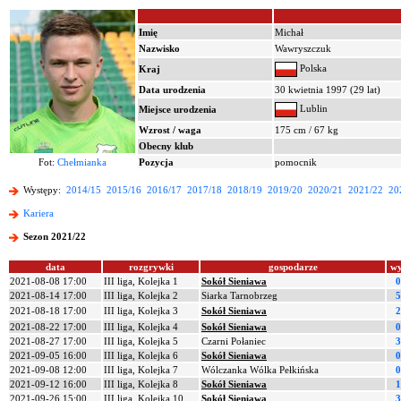
Imię
Michał
Nazwisko
Wawryszczuk
Polska
Kraj
Data urodzenia
30 kwietnia 1997 (29 lat)
Lublin
Miejsce urodzenia
Wzrost / waga
175 cm / 67 kg
Obecny klub
Fot:
Chełmianka
Pozycja
pomocnik
Występy:
2014/15
2015/16
2016/17
2017/18
2018/19
2019/20
2020/21
2021/22
20
Kariera
Sezon 2021/22
data
rozgrywki
gospodarze
wy
2021-08-08 17:00
III liga, Kolejka 1
Sokół Sieniawa
0
2021-08-14 17:00
III liga, Kolejka 2
Siarka Tarnobrzeg
5
2021-08-18 17:00
III liga, Kolejka 3
Sokół Sieniawa
2
2021-08-22 17:00
III liga, Kolejka 4
Sokół Sieniawa
0
2021-08-27 17:00
III liga, Kolejka 5
Czarni Połaniec
3
2021-09-05 16:00
III liga, Kolejka 6
Sokół Sieniawa
0
2021-09-08 12:00
III liga, Kolejka 7
Wólczanka Wólka Pełkińska
0
2021-09-12 16:00
III liga, Kolejka 8
Sokół Sieniawa
1
2021-09-26 15:00
III liga, Kolejka 10
Sokół Sieniawa
3