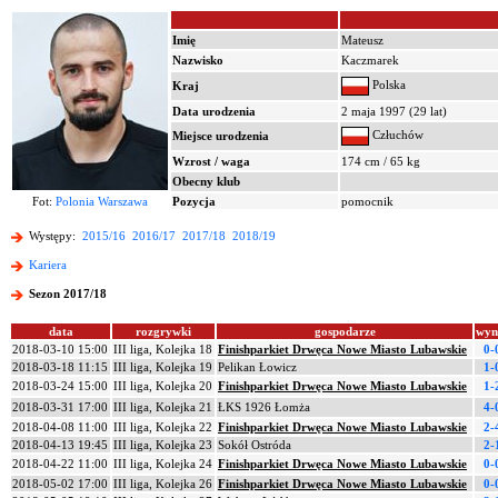
Imię
Mateusz
Nazwisko
Kaczmarek
Polska
Kraj
Data urodzenia
2 maja 1997 (29 lat)
Człuchów
Miejsce urodzenia
Wzrost / waga
174 cm / 65 kg
Obecny klub
Fot:
Polonia Warszawa
Pozycja
pomocnik
Występy:
2015/16
2016/17
2017/18
2018/19
Kariera
Sezon 2017/18
data
rozgrywki
gospodarze
wyn
2018-03-10 15:00
III liga, Kolejka 18
Finishparkiet Drwęca Nowe Miasto Lubawskie
0-
2018-03-18 11:15
III liga, Kolejka 19
Pelikan Łowicz
1-
2018-03-24 15:00
III liga, Kolejka 20
Finishparkiet Drwęca Nowe Miasto Lubawskie
1-
2018-03-31 17:00
III liga, Kolejka 21
ŁKS 1926 Łomża
4-
2018-04-08 11:00
III liga, Kolejka 22
Finishparkiet Drwęca Nowe Miasto Lubawskie
2-
2018-04-13 19:45
III liga, Kolejka 23
Sokół Ostróda
2-
2018-04-22 11:00
III liga, Kolejka 24
Finishparkiet Drwęca Nowe Miasto Lubawskie
0-
2018-05-02 17:00
III liga, Kolejka 26
Finishparkiet Drwęca Nowe Miasto Lubawskie
0-