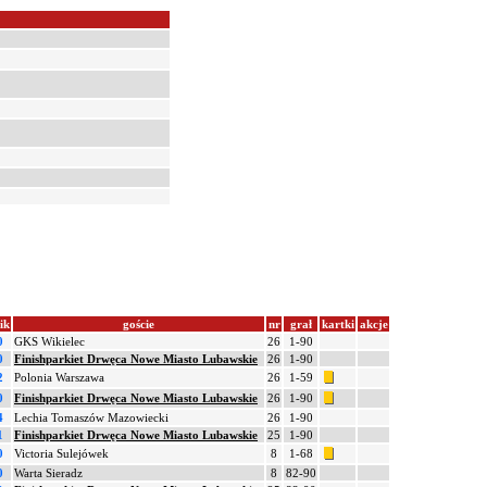
ik
goście
nr
grał
kartki
akcje
0
GKS Wikielec
26
1-90
0
Finishparkiet Drwęca Nowe Miasto Lubawskie
26
1-90
2
Polonia Warszawa
26
1-59
0
Finishparkiet Drwęca Nowe Miasto Lubawskie
26
1-90
4
Lechia Tomaszów Mazowiecki
26
1-90
1
Finishparkiet Drwęca Nowe Miasto Lubawskie
25
1-90
0
Victoria Sulejówek
8
1-68
0
Warta Sieradz
8
82-90