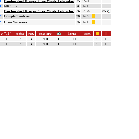
0
Finishparkiet Drwęca Nowe Miasto Lubawskie
25
83-90
0
MKS Ełk
8
1-90
1
Finishparkiet Drwęca Nowe Miasto Lubawskie
26
62-90
86
2
Olimpia Zambrów
26
1-57
2
Ursus Warszawa
26
1-90
w "11"
pełne
rez.
czas gry
karne
sam.
10
7
3
860
1
0 (0 + 0)
0
5
0
10
7
3
860
1
0 (0 + 0)
0
5
0