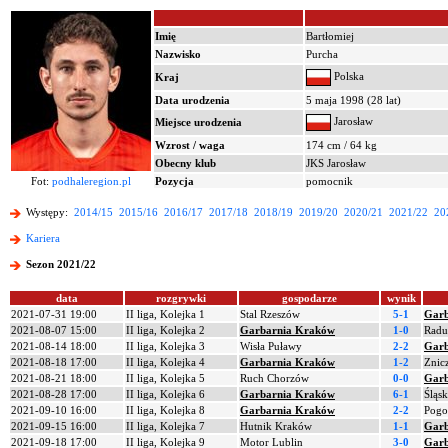
Imię
Bartłomiej
Nazwisko
Purcha
Polska
Kraj
Data urodzenia
5 maja 1998 (28 lat)
Jarosław
Miejsce urodzenia
Wzrost / waga
174 cm / 64 kg
Obecny klub
JKS Jarosław
Fot:
podhaleregion.pl
Pozycja
pomocnik
Występy:
2014/15
2015/16
2016/17
2017/18
2018/19
2019/20
2020/21
2021/22
20
Kariera
Sezon 2021/22
data
rozgrywki
gospodarze
wynik
2021-07-31 19:00
II liga, Kolejka 1
Stal Rzeszów
5-1
Garb
2021-08-07 15:00
II liga, Kolejka 2
Garbarnia Kraków
1-0
Radu
2021-08-14 18:00
II liga, Kolejka 3
Wisła Puławy
2-2
Garb
2021-08-18 17:00
II liga, Kolejka 4
Garbarnia Kraków
1-2
Znic
2021-08-21 18:00
II liga, Kolejka 5
Ruch Chorzów
0-0
Garb
2021-08-28 17:00
II liga, Kolejka 6
Garbarnia Kraków
6-1
Śląs
2021-09-10 16:00
II liga, Kolejka 8
Garbarnia Kraków
2-2
Pogo
2021-09-15 16:00
II liga, Kolejka 7
Hutnik Kraków
1-1
Garb
2021-09-18 17:00
II liga, Kolejka 9
Motor Lublin
3-0
Garb