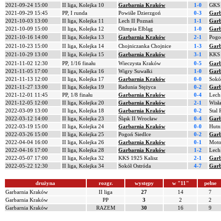
2021-09-24 15:00
II liga, Kolejka 10
Garbarnia Kraków
1-0
GKS 
2021-09-29 15:45
PP, I runda
Powiśle Dzierzgoń
0-3
Garb
2021-10-03 13:00
II liga, Kolejka 11
Lech II Poznań
1-1
Garb
2021-10-09 15:00
II liga, Kolejka 12
Olimpia Elbląg
1-0
Garb
2021-10-16 14:00
II liga, Kolejka 13
Garbarnia Kraków
2-1
Pogo
2021-10-23 15:00
II liga, Kolejka 14
Chojniczanka Chojnice
1-3
Garb
2021-10-29 13:00
II liga, Kolejka 15
Garbarnia Kraków
3-1
KKS 
2021-11-02 12:30
PP, 1/16 finału
Wieczysta Kraków
0-5
Garb
2021-11-05 17:00
II liga, Kolejka 16
Wigry Suwałki
1-0
Garb
2021-11-13 12:00
II liga, Kolejka 17
Garbarnia Kraków
0-0
Sokó
2021-11-27 13:00
II liga, Kolejka 19
Radunia Stężyca
0-2
Garb
2021-12-01 11:45
PP, 1/8 finału
Garbarnia Kraków
0-4
Lech
2021-12-05 12:00
II liga, Kolejka 20
Garbarnia Kraków
2-1
Wisł
2022-03-09 13:00
II liga, Kolejka 18
Garbarnia Kraków
0-2
Stal
2022-03-12 14:00
II liga, Kolejka 23
Śląsk II Wrocław
0-4
Garb
2022-03-19 15:00
II liga, Kolejka 24
Garbarnia Kraków
0-0
Hutn
2022-03-26 15:00
II liga, Kolejka 25
Pogoń Siedlce
0-2
Garb
2022-04-04 16:00
II liga, Kolejka 26
Garbarnia Kraków
0-1
Moto
2022-04-16 17:00
II liga, Kolejka 28
Garbarnia Kraków
1-2
Lech
2022-05-07 17:00
II liga, Kolejka 32
KKS 1925 Kalisz
2-1
Garb
2022-05-22 12:30
II liga, Kolejka 34
Sokół Ostróda
4-7
Garb
drużyna
rozgr.
występy
w "11"
pełne
Garbarnia Kraków
II liga
27
14
7
Garbarnia Kraków
PP
3
2
2
Garbarnia Kraków
RAZEM
30
16
9