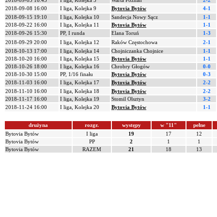
2018-09-05 16:45
I liga, Kolejka 5
Warta Poznań
2-2
2018-09-08 16:00
I liga, Kolejka 9
Bytovia Bytów
4-1
2018-09-15 19:10
I liga, Kolejka 10
Sandecja Nowy Sącz
1-1
2018-09-22 16:00
I liga, Kolejka 11
Bytovia Bytów
1-1
2018-09-26 15:30
PP, I runda
Elana Toruń
1-3
2018-09-29 20:00
I liga, Kolejka 12
Raków Częstochowa
2-1
2018-10-13 17:00
I liga, Kolejka 14
Chojniczanka Chojnice
1-1
2018-10-20 16:00
I liga, Kolejka 15
Bytovia Bytów
1-1
2018-10-26 18:00
I liga, Kolejka 16
Chrobry Głogów
0-0
2018-10-30 15:00
PP, 1/16 finału
Bytovia Bytów
0-3
2018-11-03 16:00
I liga, Kolejka 17
Bytovia Bytów
2-2
2018-11-10 16:00
I liga, Kolejka 18
Bytovia Bytów
2-2
2018-11-17 16:00
I liga, Kolejka 19
Stomil Olsztyn
3-2
2018-11-24 16:00
I liga, Kolejka 20
Bytovia Bytów
1-1
drużyna
rozgr.
występy
w "11"
pełne
Bytovia Bytów
I liga
19
17
12
Bytovia Bytów
PP
2
1
1
Bytovia Bytów
RAZEM
21
18
13