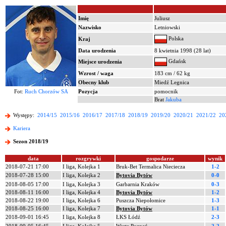
Imię
Juliusz
Nazwisko
Letniowski
Polska
Kraj
Data urodzenia
8 kwietnia 1998 (28 lat)
Gdańsk
Miejsce urodzenia
Wzrost / waga
183 cm / 62 kg
Obecny klub
Miedź Legnica
Fot:
Ruch Chorzów SA
Pozycja
pomocnik
Brat
Jakuba
Występy:
2014/15
2015/16
2016/17
2017/18
2018/19
2019/20
2020/21
2021/22
20
Kariera
Sezon 2018/19
data
rozgrywki
gospodarze
wynik
2018-07-21 17:00
I liga, Kolejka 1
Bruk-Bet Termalica Nieciecza
1-2
2018-07-28 15:00
I liga, Kolejka 2
Bytovia Bytów
0-0
2018-08-05 17:00
I liga, Kolejka 3
Garbarnia Kraków
0-3
2018-08-11 16:00
I liga, Kolejka 4
Bytovia Bytów
1-2
2018-08-22 19:00
I liga, Kolejka 6
Puszcza Niepołomice
1-3
2018-08-25 16:00
I liga, Kolejka 7
Bytovia Bytów
1-1
2018-09-01 16:45
I liga, Kolejka 8
ŁKS Łódź
2-3