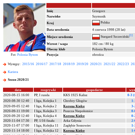
Imię
Grzegorz
Nazwisko
Szymusik
Polska
Kraj
Data urodzenia
4 czerwca 1998 (28 lat)
[1]
Stargard Szczeciński
Miejsce urodzenia
Wzrost / waga
182 cm / 80 kg
Obecny klub
Polonia Bytom
Fot:
Polonia Bytom
Pozycja
obrońca
Występy:
2015/16
2016/17
2017/18
2018/19
2019/20
2020/21
2021/22
2022/23
20
Kariera
Sezon 2020/21
data
rozgrywki
gospodarze
wyn
2020-08-15 16:00
PP, I runda
KKS 1925 Kalisz
0-3 
2020-08-30 12:40
I liga, Kolejka 1
Chrobry Głogów
1-
2020-09-05 12:40
I liga, Kolejka 2
Korona Kielce
3-
2020-09-11 19:00
I liga, Kolejka 3
Puszcza Niepołomice
0-
2020-09-20 12:40
I liga, Kolejka 4
Korona Kielce
0-
2020-11-04 17:30
PP, 1/16 finału
Arka Gdynia
2-
2020-11-07 17:00
I liga, Kolejka 11
Zagłębie Sosnowiec
1-
2020-11-14 18:00
I liga, Kolejka 12
Korona Kielce
1-