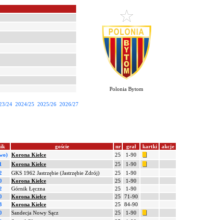
Polonia Bytom
23/24
2024/25
2025/26
2026/27
ik
goście
nr
grał
kartki
akcje
(wo)
Korona Kielce
25
1-90
1
Korona Kielce
25
1-90
2
GKS 1962 Jastrzębie (Jastrzębie Zdrój)
25
1-90
0
Korona Kielce
25
1-90
2
Górnik Łęczna
25
1-90
0
Korona Kielce
25
71-90
3
Korona Kielce
25
84-90
0
Sandecja Nowy Sącz
25
1-90