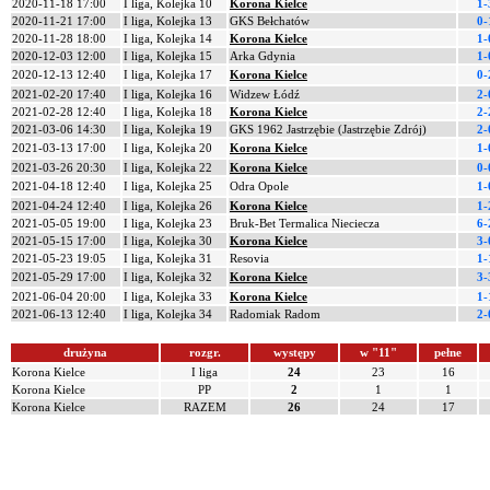
2020-11-18 17:00
I liga, Kolejka 10
Korona Kielce
1-
2020-11-21 17:00
I liga, Kolejka 13
GKS Bełchatów
0-
2020-11-28 18:00
I liga, Kolejka 14
Korona Kielce
1-
2020-12-03 12:00
I liga, Kolejka 15
Arka Gdynia
1-
2020-12-13 12:40
I liga, Kolejka 17
Korona Kielce
0-
2021-02-20 17:40
I liga, Kolejka 16
Widzew Łódź
2-
2021-02-28 12:40
I liga, Kolejka 18
Korona Kielce
2-
2021-03-06 14:30
I liga, Kolejka 19
GKS 1962 Jastrzębie (Jastrzębie Zdrój)
2-
2021-03-13 17:00
I liga, Kolejka 20
Korona Kielce
1-
2021-03-26 20:30
I liga, Kolejka 22
Korona Kielce
0-
2021-04-18 12:40
I liga, Kolejka 25
Odra Opole
1-
2021-04-24 12:40
I liga, Kolejka 26
Korona Kielce
1-
2021-05-05 19:00
I liga, Kolejka 23
Bruk-Bet Termalica Nieciecza
6-
2021-05-15 17:00
I liga, Kolejka 30
Korona Kielce
3-
2021-05-23 19:05
I liga, Kolejka 31
Resovia
1-
2021-05-29 17:00
I liga, Kolejka 32
Korona Kielce
3-
2021-06-04 20:00
I liga, Kolejka 33
Korona Kielce
1-
2021-06-13 12:40
I liga, Kolejka 34
Radomiak Radom
2-
drużyna
rozgr.
występy
w "11"
pełne
Korona Kielce
I liga
24
23
16
Korona Kielce
PP
2
1
1
Korona Kielce
RAZEM
26
24
17