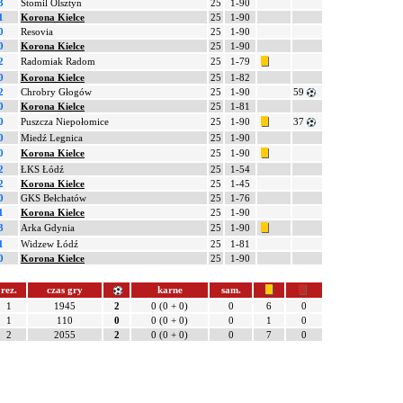
3
Stomil Olsztyn
25
1-90
1
Korona Kielce
25
1-90
0
Resovia
25
1-90
0
Korona Kielce
25
1-90
2
Radomiak Radom
25
1-79
0
Korona Kielce
25
1-82
2
Chrobry Głogów
25
1-90
59
0
Korona Kielce
25
1-81
0
Puszcza Niepołomice
25
1-90
37
0
Miedź Legnica
25
1-90
0
Korona Kielce
25
1-90
2
ŁKS Łódź
25
1-54
2
Korona Kielce
25
1-45
0
GKS Bełchatów
25
1-76
1
Korona Kielce
25
1-90
3
Arka Gdynia
25
1-90
1
Widzew Łódź
25
1-81
0
Korona Kielce
25
1-90
rez.
czas gry
karne
sam.
1
1945
2
0 (0 + 0)
0
6
0
1
110
0
0 (0 + 0)
0
1
0
2
2055
2
0 (0 + 0)
0
7
0