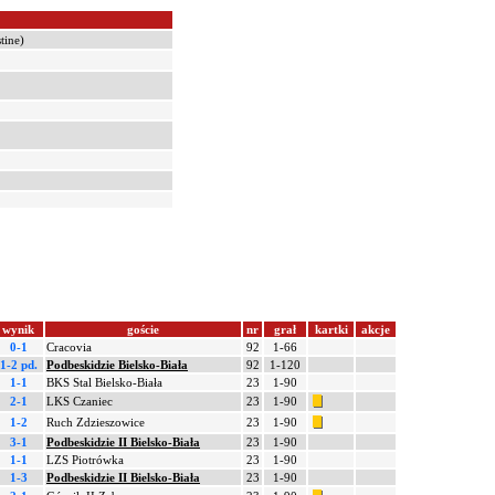
tine)
wynik
goście
nr
grał
kartki
akcje
0-1
Cracovia
92
1-66
1-2 pd.
Podbeskidzie Bielsko-Biała
92
1-120
1-1
BKS Stal Bielsko-Biała
23
1-90
2-1
LKS Czaniec
23
1-90
1-2
Ruch Zdzieszowice
23
1-90
3-1
Podbeskidzie II Bielsko-Biała
23
1-90
1-1
LZS Piotrówka
23
1-90
1-3
Podbeskidzie II Bielsko-Biała
23
1-90