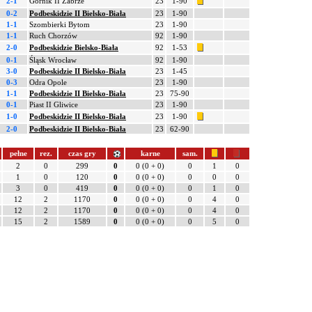
2-1
Górnik II Zabrze
23
1-90
0-2
Podbeskidzie II Bielsko-Biała
23
1-90
1-1
Szombierki Bytom
23
1-90
1-1
Ruch Chorzów
92
1-90
2-0
Podbeskidzie Bielsko-Biała
92
1-53
0-1
Śląsk Wrocław
92
1-90
3-0
Podbeskidzie II Bielsko-Biała
23
1-45
0-3
Odra Opole
23
1-90
1-1
Podbeskidzie II Bielsko-Biała
23
75-90
0-1
Piast II Gliwice
23
1-90
1-0
Podbeskidzie II Bielsko-Biała
23
1-90
2-0
Podbeskidzie II Bielsko-Biała
23
62-90
pełne
rez.
czas gry
karne
sam.
2
0
299
0
0 (0 + 0)
0
1
0
1
0
120
0
0 (0 + 0)
0
0
0
3
0
419
0
0 (0 + 0)
0
1
0
12
2
1170
0
0 (0 + 0)
0
4
0
12
2
1170
0
0 (0 + 0)
0
4
0
15
2
1589
0
0 (0 + 0)
0
5
0