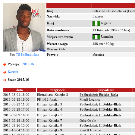
Imię
Celestine Chukwuebuka (Celes
Nazwisko
Lazarus
Nigeria
Kraj
Data urodzenia
13 listopada 1992 (33 lata)
Umuchu
Miejsce urodzenia
Wzrost / waga
188 cm / 80 kg
Obecny klub
Fot:
TS Podbeskidzie
Pozycja
obrońca
Występy:
2015/16
Kariera
Sezon 2015/16
data
rozgrywki
gospodarze
2015-08-01 18:00
Ekstraklasa, Kolejka 3
Podbeskidzie Bielsko-Biała
2015-08-13 18:00
PP, 1/16 finału
Miedź Legnica
2015-08-23 11:00
III liga, Kolejka 3
Podbeskidzie II Bielsko-Biała
2015-08-29 17:00
III liga, Kolejka 4
Podbeskidzie II Bielsko-Biała
2015-09-09 16:00
III liga, Kolejka 1
Podbeskidzie II Bielsko-Biała
2015-09-18 18:00
III liga, Kolejka 7
Odra Opole
2015-09-26 15:00
III liga, Kolejka 8
Podbeskidzie II Bielsko-Biała
2015-10-04 11:00
III liga, Kolejka 9
Piast II Gliwice