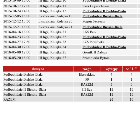
2015-10-09 16:00
III liga, Kolejka 10
Podbeskidzie II Bielsko-Biała
2015-10-17 17:00
III liga, Kolejka 11
Skra Częstochowa
2015-10-24 14:00
III liga, Kolejka 12
Podbeskidzie II Bielsko-Biała
2015-12-05 18:00
Ekstraklasa, Kolejka 19
Podbeskidzie Bielsko-Biała
2015-12-12 15:30
Ekstraklasa, Kolejka 20
Pogoń Szczecin
2015-12-21 18:00
Ekstraklasa, Kolejka 21
Podbeskidzie Bielsko-Biała
2016-04-16 16:00
III liga, Kolejka 21
LKS Bełk
2016-04-23 12:00
III liga, Kolejka 22
Podbeskidzie II Bielsko-Biała
2016-04-27 17:30
III liga, Kolejka 23
LZS Piotrówka
2016-04-30 17:00
III liga, Kolejka 24
Podbeskidzie II Bielsko-Biała
2016-05-08 12:00
III liga, Kolejka 25
Górnik II Zabrze
2016-05-20 18:00
III liga, Kolejka 27
Szombierki Bytom
drużyna
rozgr.
występy
w "11"
Podbeskidzie Bielsko-Biała
Ekstraklasa
4
4
Podbeskidzie Bielsko-Biała
PP
1
1
Podbeskidzie Bielsko-Biała
RAZEM
5
5
Podbeskidzie II Bielsko-Biała
III liga
15
13
Podbeskidzie II Bielsko-Biała
RAZEM
15
13
RAZEM
20
18