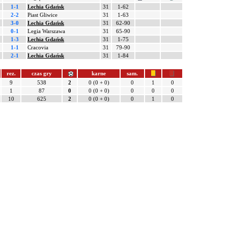
1-1
Lechia Gdańsk
31
1-62
2-2
Piast Gliwice
31
1-63
3-0
Lechia Gdańsk
31
62-90
0-1
Legia Warszawa
31
65-90
1-3
Lechia Gdańsk
31
1-75
1-1
Cracovia
31
79-90
2-1
Lechia Gdańsk
31
1-84
rez.
czas gry
karne
sam.
9
538
2
0 (0 + 0)
0
1
0
1
87
0
0 (0 + 0)
0
0
0
10
625
2
0 (0 + 0)
0
1
0