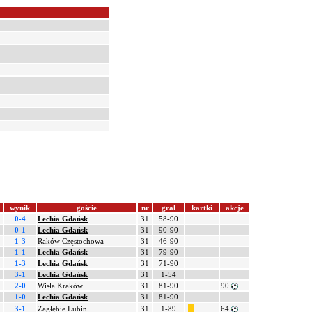
wynik
goście
nr
grał
kartki
akcje
0-4
Lechia Gdańsk
31
58-90
0-1
Lechia Gdańsk
31
90-90
1-3
Raków Częstochowa
31
46-90
1-1
Lechia Gdańsk
31
79-90
1-3
Lechia Gdańsk
31
71-90
3-1
Lechia Gdańsk
31
1-54
2-0
Wisła Kraków
31
81-90
90
1-0
Lechia Gdańsk
31
81-90
3-1
Zagłębie Lubin
31
1-89
64