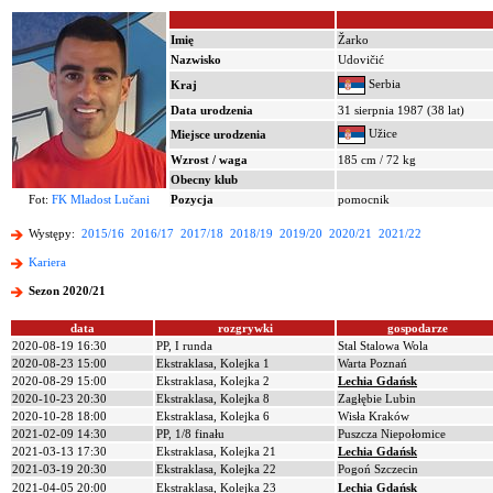
Imię
Žarko
Nazwisko
Udovičić
Serbia
Kraj
Data urodzenia
31 sierpnia 1987 (38 lat)
Užice
Miejsce urodzenia
Wzrost / waga
185 cm / 72 kg
Obecny klub
Fot:
FK Mladost Lučani
Pozycja
pomocnik
Występy:
2015/16
2016/17
2017/18
2018/19
2019/20
2020/21
2021/22
Kariera
Sezon 2020/21
data
rozgrywki
gospodarze
2020-08-19 16:30
PP, I runda
Stal Stalowa Wola
2020-08-23 15:00
Ekstraklasa, Kolejka 1
Warta Poznań
2020-08-29 15:00
Ekstraklasa, Kolejka 2
Lechia Gdańsk
2020-10-23 20:30
Ekstraklasa, Kolejka 8
Zagłębie Lubin
2020-10-28 18:00
Ekstraklasa, Kolejka 6
Wisła Kraków
2021-02-09 14:30
PP, 1/8 finału
Puszcza Niepołomice
2021-03-13 17:30
Ekstraklasa, Kolejka 21
Lechia Gdańsk
2021-03-19 20:30
Ekstraklasa, Kolejka 22
Pogoń Szczecin
2021-04-05 20:00
Ekstraklasa, Kolejka 23
Lechia Gdańsk