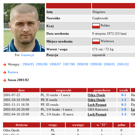
Imię
Zbigniew
Nazwisko
Czajkowski
Polska
Kraj
Data urodzenia
9 sierpnia 1972 (53 lata)
Wschowa
Miejsce urodzenia
Wzrost / waga
171 cm / 72 kg
Fot:
Gazeta.pl
Pozycja
napastnik
Występy:
1994/95
1995/96
1996/97
1997/98
1998/99
1999/00
2000/01
2001/02
Kariera
Sezon 2001/02
data
rozgrywki
gospodarze
wynik
2001-07-25
PL, II runda - I mecz
Odra Opole
0-1
Hu
2001-10-10 19:00
PP, II runda
Odra Opole
1-2
Ru
2001-11-11 16:30
PP, III runda
Lech Poznań
0-2
Dy
2002-03-26 20:00
PL, 1/4 finału - I mecz
GKS Katowice
1-0
Le
2002-04-16 20:00
PL, 1/4 finału - II mecz
Lech Poznań
1-3
GK
drużyna
rozgr.
występy
w "11"
pełne
r
Odra Opole
PL
1
1
0