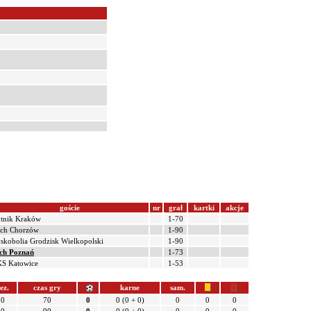
goście
nr
grał
kartki
akcje
tnik Kraków
1-70
ch Chorzów
1-90
skobolia Grodzisk Wielkopolski
1-90
ch Poznań
1-73
S Katowice
1-53
ez.
czas gry
karne
sam.
0
70
0
0 (0 + 0)
0
0
0