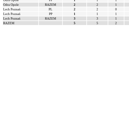
Odra Opole
PP
1
1
1
Odra Opole
RAZEM
2
2
1
Lech Poznań
PL
2
2
0
Lech Poznań
PP
1
1
1
Lech Poznań
RAZEM
3
3
1
RAZEM
5
5
2