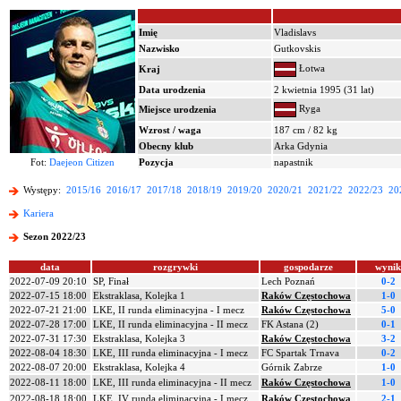
Imię
Vladislavs
Nazwisko
Gutkovskis
Łotwa
Kraj
Data urodzenia
2 kwietnia 1995 (31 lat)
Ryga
Miejsce urodzenia
Wzrost / waga
187 cm / 82 kg
Obecny klub
Arka Gdynia
Fot:
Daejeon Citizen
Pozycja
napastnik
Występy:
2015/16
2016/17
2017/18
2018/19
2019/20
2020/21
2021/22
2022/23
20
Kariera
Sezon 2022/23
data
rozgrywki
gospodarze
wynik
2022-07-09 20:10
SP, Finał
Lech Poznań
0-2
2022-07-15 18:00
Ekstraklasa, Kolejka 1
Raków Częstochowa
1-0
2022-07-21 21:00
LKE, II runda eliminacyjna - I mecz
Raków Częstochowa
5-0
2022-07-28 17:00
LKE, II runda eliminacyjna - II mecz
FK Astana (2)
0-1
2022-07-31 17:30
Ekstraklasa, Kolejka 3
Raków Częstochowa
3-2
2022-08-04 18:30
LKE, III runda eliminacyjna - I mecz
FC Spartak Trnava
0-2
2022-08-07 20:00
Ekstraklasa, Kolejka 4
Górnik Zabrze
1-0
2022-08-11 18:00
LKE, III runda eliminacyjna - II mecz
Raków Częstochowa
1-0
2022-08-18 18:00
LKE, IV runda eliminacyjna - I mecz
Raków Częstochowa
2-1