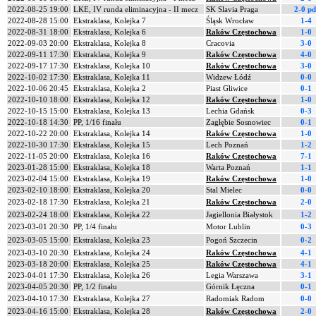
2022-08-25 19:00
LKE, IV runda eliminacyjna - II mecz
SK Slavia Praga
2-0 pd
2022-08-28 15:00
Ekstraklasa, Kolejka 7
Śląsk Wrocław
1-4
2022-08-31 18:00
Ekstraklasa, Kolejka 6
Raków Częstochowa
1-0
2022-09-03 20:00
Ekstraklasa, Kolejka 8
Cracovia
3-0
2022-09-11 17:30
Ekstraklasa, Kolejka 9
Raków Częstochowa
4-0
2022-09-17 17:30
Ekstraklasa, Kolejka 10
Raków Częstochowa
3-0
2022-10-02 17:30
Ekstraklasa, Kolejka 11
Widzew Łódź
0-0
2022-10-06 20:45
Ekstraklasa, Kolejka 2
Piast Gliwice
0-1
2022-10-10 18:00
Ekstraklasa, Kolejka 12
Raków Częstochowa
1-0
2022-10-15 15:00
Ekstraklasa, Kolejka 13
Lechia Gdańsk
0-3
2022-10-18 14:30
PP, 1/16 finału
Zagłębie Sosnowiec
0-1
2022-10-22 20:00
Ekstraklasa, Kolejka 14
Raków Częstochowa
1-0
2022-10-30 17:30
Ekstraklasa, Kolejka 15
Lech Poznań
1-2
2022-11-05 20:00
Ekstraklasa, Kolejka 16
Raków Częstochowa
7-1
2023-01-28 15:00
Ekstraklasa, Kolejka 18
Warta Poznań
1-1
2023-02-04 15:00
Ekstraklasa, Kolejka 19
Raków Częstochowa
1-0
2023-02-10 18:00
Ekstraklasa, Kolejka 20
Stal Mielec
0-0
2023-02-18 17:30
Ekstraklasa, Kolejka 21
Raków Częstochowa
2-0
2023-02-24 18:00
Ekstraklasa, Kolejka 22
Jagiellonia Białystok
1-2
2023-03-01 20:30
PP, 1/4 finału
Motor Lublin
0-3
2023-03-05 15:00
Ekstraklasa, Kolejka 23
Pogoń Szczecin
0-2
2023-03-10 20:30
Ekstraklasa, Kolejka 24
Raków Częstochowa
4-1
2023-03-18 20:00
Ekstraklasa, Kolejka 25
Raków Częstochowa
4-1
2023-04-01 17:30
Ekstraklasa, Kolejka 26
Legia Warszawa
3-1
2023-04-05 20:30
PP, 1/2 finału
Górnik Łęczna
0-1
2023-04-10 17:30
Ekstraklasa, Kolejka 27
Radomiak Radom
0-0
2023-04-16 15:00
Ekstraklasa, Kolejka 28
Raków Częstochowa
2-0