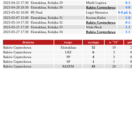
2023-04-22 17:30
Ekstraklasa, Kolejka 29
Miedź Legnica
0-2
2023-04-28 20:30
Ekstraklasa, Kolejka 30
Raków Częstochowa
4-0
2023-05-02 16:00
PP, Finał
Legia Warszawa
0-0 pd.
k.
2023-05-07 15:00
Ekstraklasa, Kolejka 31
Korona Kielce
1-0
2023-05-14 17:30
Ekstraklasa, Kolejka 32
Raków Częstochowa
0-2
2023-05-21 17:30
Ekstraklasa, Kolejka 33
Wisła Płock
1-2
2023-05-27 17:30
Ekstraklasa, Kolejka 34
Raków Częstochowa
1-1
drużyna
rozgr.
występy
w "11"
peł
Raków Częstochowa
Ekstraklasa
32
19
2
Raków Częstochowa
LKE
6
3
0
Raków Częstochowa
PP
4
3
0
Raków Częstochowa
SP
1
1
0
Raków Częstochowa
RAZEM
43
26
2