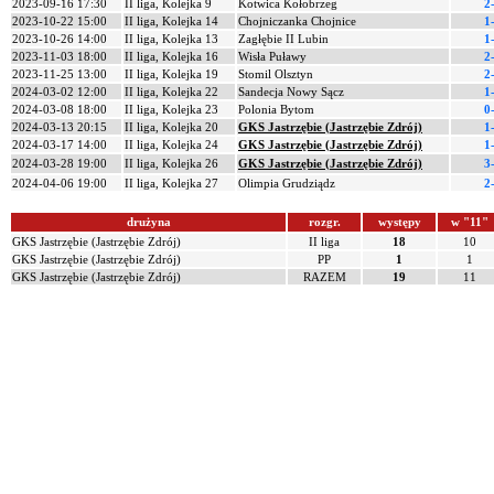
2023-09-16 17:30
II liga, Kolejka 9
Kotwica Kołobrzeg
2
2023-10-22 15:00
II liga, Kolejka 14
Chojniczanka Chojnice
1
2023-10-26 14:00
II liga, Kolejka 13
Zagłębie II Lubin
1
2023-11-03 18:00
II liga, Kolejka 16
Wisła Puławy
2
2023-11-25 13:00
II liga, Kolejka 19
Stomil Olsztyn
2
2024-03-02 12:00
II liga, Kolejka 22
Sandecja Nowy Sącz
1
2024-03-08 18:00
II liga, Kolejka 23
Polonia Bytom
0
2024-03-13 20:15
II liga, Kolejka 20
GKS Jastrzębie (Jastrzębie Zdrój)
1
2024-03-17 14:00
II liga, Kolejka 24
GKS Jastrzębie (Jastrzębie Zdrój)
1
2024-03-28 19:00
II liga, Kolejka 26
GKS Jastrzębie (Jastrzębie Zdrój)
3
2024-04-06 19:00
II liga, Kolejka 27
Olimpia Grudziądz
2
drużyna
rozgr.
występy
w "11"
GKS Jastrzębie (Jastrzębie Zdrój)
II liga
18
10
GKS Jastrzębie (Jastrzębie Zdrój)
PP
1
1
GKS Jastrzębie (Jastrzębie Zdrój)
RAZEM
19
11