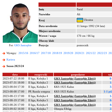
Imię
Farid
Nazwisko
Ali
Ukraina
Kraj
Data urodzenia
11 lutego 1992 (34 lata)
Miejsce urodzenia
Wzrost / waga
170 cm / 66 kg
Obecny klub
Fot:
GKS Jastrzębie
Pozycja
pomocnik
Występy:
2015/16
2016/17
2017/18
2018/19
2019/20
2020/21
2021/22
2022/23
20
Kariera
Sezon 2023/24
data
rozgrywki
gospodarze
wy
2023-07-22 18:00
II liga, Kolejka 1
GKS Jastrzębie (Jastrzębie Zdrój)
0
2023-07-31 18:00
II liga, Kolejka 2
GKS Jastrzębie (Jastrzębie Zdrój)
1
2023-08-04 17:30
II liga, Kolejka 3
KKS 1925 Kalisz
3
2023-08-08 17:00
PP, Runda wstępna
KKS 1925 Kalisz
1-1 pd
2023-08-13 17:00
II liga, Kolejka 4
GKS Jastrzębie (Jastrzębie Zdrój)
1
2023-08-19 17:00
II liga, Kolejka 5
GKS Jastrzębie (Jastrzębie Zdrój)
0
2023-08-26 17:00
II liga, Kolejka 6
GKS Jastrzębie (Jastrzębie Zdrój)
4
2023-09-02 16:00
II liga, Kolejka 7
Olimpia Elbląg
2